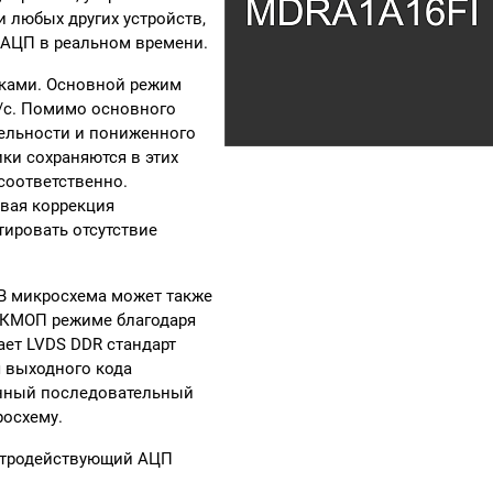
и любых других устройств,
 АЦП в реальном времени.
ками. Основной режим
б/c. Помимо основного
льности и пониженного
ки сохраняются в этих
соответственно.
овая коррекция
тировать отсутствие
 В микросхема может также
 в КМОП режиме благодаря
ет LVDS DDR стандарт
 выходного кода
енный последовательный
росхему.
стродействующий АЦП