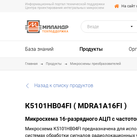
Информационный портал технической поддержки
На сайт 
Центра проектирования интегральных микросхем
Везде
ТЕХПОДДЕРЖКА
База знаний
Продукты
Ор
Главная
Продукты
Микросхемы преобразователей
Назад к списку продуктов
К5101НВ04FI ( MDRA1A16FI )
Микросхема 16-разрядного АЦП с частот
Микросхема К5101НВ04FI предназначена для исп
системах обработки сигналов радиолокационных у