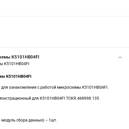
схемы К5101НВ04FI
мы К5101НВ04FI
емы
К5101НВ04FI
 для ознакомления с работой микросхемы К5101НВ04FI.
онстрационный для К5101НВ04FI ТСКЯ.468998.135
 модуль сбора данных) – 1шт.