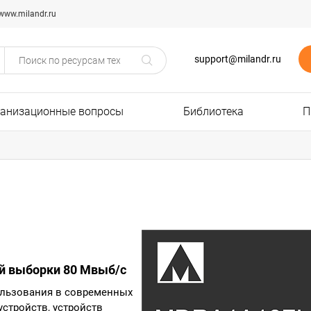
www.milandr.ru
support@milandr.ru
ганизационные вопросы
Библиотека
П
ой выборки 80 Мвыб/с
ользования в современных
стройств, устройств