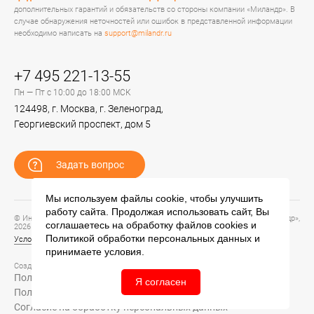
дополнительных гарантий и обязательств со стороны компании «Миландр». В
случае обнаружения неточностей или ошибок в представленной информации
необходимо написать на
support@milandr.ru
+7 495 221-13-55
Пн — Пт с 10:00 до 18:00 МСК
124498, г. Москва, г. Зеленоград,
Георгиевский проспект, дом 5
Задать вопрос
Мы используем файлы cookie, чтобы улучшить
работу сайта. Продолжая использовать сайт, Вы
© Информационный портал технической поддержки ЦП ИС АО «ПКК Миландр»,
соглашаетесь на обработку файлов
cookies
и
2026
Политикой обработки персональных данных
и
Условия предоставления и использования информации
принимаете условия.
Создание сайта –
Политика обработки персональных данных
Я согласен
Политика конфиденциальности
Согласие на обработку персональных данных