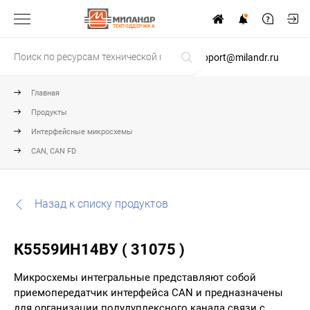
ТЕХПОДДЕРЖКА
support@milandr.ru
Главная
Продукты
Интерфейсные микросхемы
CAN, CAN FD
Назад к списку продуктов
К5559ИН14ВУ ( 31075 )
Микросхемы интегральные представляют собой
приемопередатчик интерфейса CAN и предназначены
для организации полудуплексного канала связи с