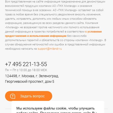
Вся представленная на сайте информация предназначена для демонстрации
возможностей продукции компании АО «ПКК Миландр» и оказания
технической помощи в ее освоении. АО «ПКК Миландр» оставляет за собой
право в любое время без специального уведомления вносить изменения,
удалять, исправлять, дополнять или любым иным способом обновлять
информацию, размещенную во всех разделах данного сайта. Компания
«Миландр» не возражает против частичного или полного использования
данной информации в проектах потребителей в соответствии
с условиями
предоставления и использования информации
без каких-либо
дополнительных гарантий и обязательств со стороны компании «Миландр». В
случае обнаружения неточностей или ошибок в представленной информации
необходимо написать на
support@milandr.ru
+7 495 221-13-55
Пн — Пт с 10:00 до 18:00 МСК
124498, г. Москва, г. Зеленоград,
Георгиевский проспект, дом 5
Задать вопрос
Мы используем файлы cookie, чтобы улучшить