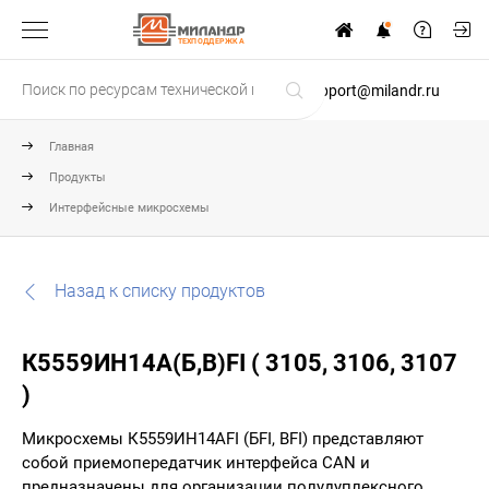
ТЕХПОДДЕРЖКА
support@milandr.ru
Главная
Продукты
Интерфейсные микросхемы
Назад к списку продуктов
К5559ИН14А(Б,В)FI ( 3105, 3106, 3107
)
Микросхемы К5559ИН14АFI (БFI, ВFI) представляют
собой приемопередатчик интерфейса CAN и
предназначены для организации полудуплексного