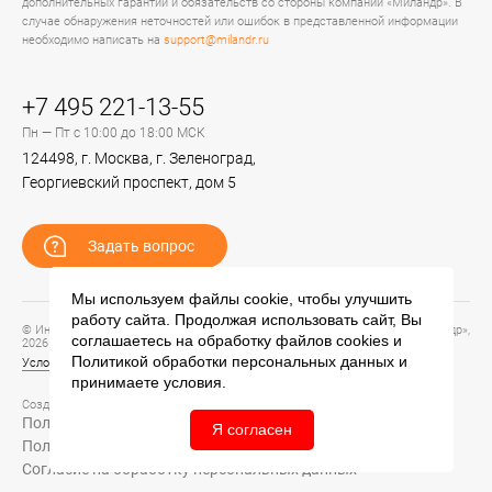
дополнительных гарантий и обязательств со стороны компании «Миландр». В
случае обнаружения неточностей или ошибок в представленной информации
необходимо написать на
support@milandr.ru
+7 495 221-13-55
Пн — Пт с 10:00 до 18:00 МСК
124498, г. Москва, г. Зеленоград,
Георгиевский проспект, дом 5
Задать вопрос
Мы используем файлы cookie, чтобы улучшить
работу сайта. Продолжая использовать сайт, Вы
© Информационный портал технической поддержки ЦП ИС АО «ПКК Миландр»,
соглашаетесь на обработку файлов
cookies
и
2026
Политикой обработки персональных данных
и
Условия предоставления и использования информации
принимаете условия.
Создание сайта –
Политика обработки персональных данных
Я согласен
Политика конфиденциальности
Согласие на обработку персональных данных