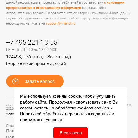
данной информации в проектах потребителей в соответствии
с условиями
предоставления и использования информации
без каких-либо
дополнительных гарантий и обязательств со стороны компании «Миландр». В
случае обнаружения неточностей или ошибок в представленной информации
необходимо написать на
support@milandr.ru
+7 495 221-13-55
Пн — Пт с 10:00 до 18:00 МСК
124498, г. Москва, г. Зеленоград,
Георгиевский проспект, дом 5
Задать вопрос
Мы используем файлы cookie, чтобы улучшить
работу сайта. Продолжая использовать сайт, Вы
© Информационный портал технической поддержки ЦП ИС АО «ПКК Миландр»,
соглашаетесь на обработку файлов
cookies
и
2026
Политикой обработки персональных данных
и
Условия предоставления и использования информации
принимаете условия.
Создание сайта –
Политика обработки персональных данных
Я согласен
Политика конфиденциальности