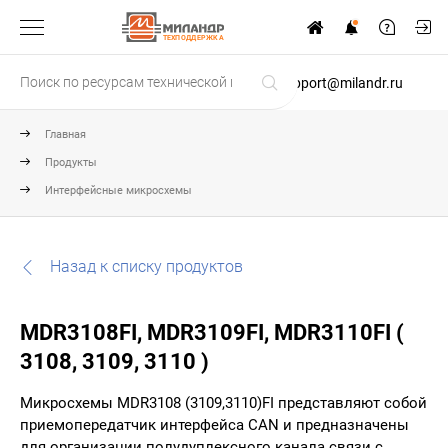
ТЕХПОДДЕРЖКА
support@milandr.ru
Главная
Продукты
Интерфейсные микросхемы
Назад к списку продуктов
MDR3108FI, MDR3109FI, MDR3110FI (
3108, 3109, 3110 )
Микросхемы MDR3108 (3109,3110)FI представляют собой
приемопередатчик интерфейса CAN и предназначены
для организации полудуплексного канала связи с