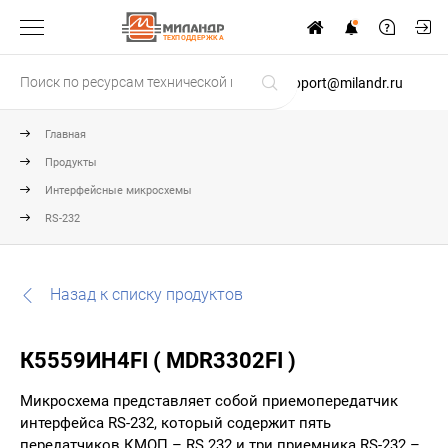
ТЕХПОДДЕРЖКА
support@milandr.ru
Главная
Продукты
Интерфейсные микросхемы
RS-232
Назад к списку продуктов
К5559ИН4FI ( MDR3302FI )
Микросхема представляет собой приемопередатчик
интерфейса RS-232, который содержит пять
передатчиков КМОП – RS 232 и три приемника RS-232 –