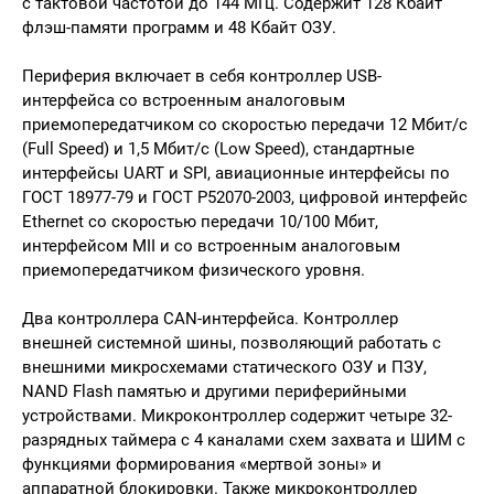
с тактовой частотой до 144 МГц. Содержит 128 Кбайт
флэш-памяти программ и 48 Кбайт ОЗУ.
Периферия включает в себя контроллер USB-
интерфейса со встроенным аналоговым
приемопередатчиком со скоростью передачи 12 Мбит/с
(Full Speed) и 1,5 Мбит/с (Low Speed), стандартные
интерфейсы UART и SPI, авиационные интерфейсы по
ГОСТ 18977-79 и ГОСТ Р52070-2003, цифровой интерфейс
Ethernet со скоростью передачи 10/100 Мбит,
интерфейсом MII и со встроенным аналоговым
приемопередатчиком физического уровня.
Два контроллера CAN-интерфейса. Контроллер
внешней системной шины, позволяющий работать с
внешними микросхемами статического ОЗУ и ПЗУ,
NAND Flash памятью и другими периферийными
устройствами. Микроконтроллер содержит четыре 32-
разрядных таймера с 4 каналами схем захвата и ШИМ с
функциями формирования «мертвой зоны» и
аппаратной блокировки. Также микроконтроллер