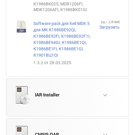
К1986ВК025, MDR1206FI,
MDR1206AFI, К1986ВК01GI
zip / 2.81Мб
Software pack для Keil MDK 5
Загрузить
для МК К1986ВЕ92QI,
К1986ВЕ92FI, К1986ВЕ92F1I,
К1986ВЕ94GI, К1986ВЕ1QI,
К1986ВЕ1FI, К1986ВЕ1GI,
К1901ВЦ1QI
1.3.2 от 28.03.2025
IAR Installer
CMSIS-DAP