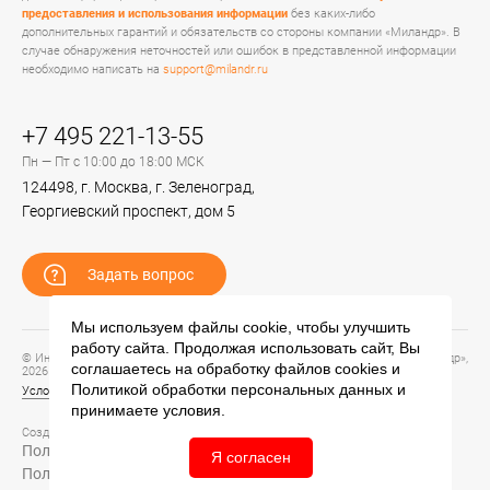
предоставления и использования информации
без каких-либо
дополнительных гарантий и обязательств со стороны компании «Миландр». В
случае обнаружения неточностей или ошибок в представленной информации
необходимо написать на
support@milandr.ru
+7 495 221-13-55
Пн — Пт с 10:00 до 18:00 МСК
124498, г. Москва, г. Зеленоград,
Георгиевский проспект, дом 5
Задать вопрос
Мы используем файлы cookie, чтобы улучшить
работу сайта. Продолжая использовать сайт, Вы
© Информационный портал технической поддержки ЦП ИС АО «ПКК Миландр»,
соглашаетесь на обработку файлов
cookies
и
2026
Политикой обработки персональных данных
и
Условия предоставления и использования информации
принимаете условия.
Создание сайта –
Политика обработки персональных данных
Я согласен
Политика конфиденциальности