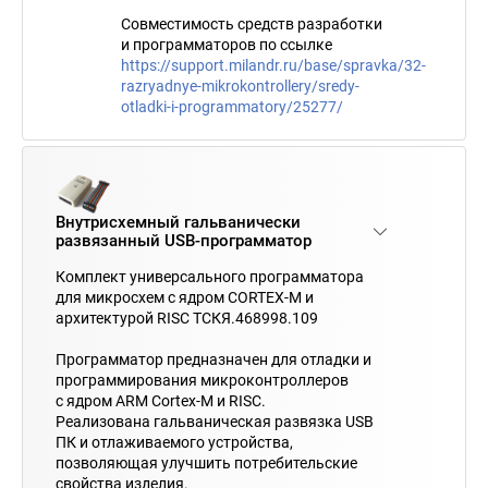
Совместимость средств разработки
и программаторов по ссылке
https://support.milandr.ru/base/spravka/32-
razryadnye-mikrokontrollery/sredy-
otladki-i-programmatory/25277/
Внутрисхемный гальванически
развязанный USB-программатор
Комплект универсального программатора
для микросхем с ядром CORTEX-M и
архитектурой RISC ТСКЯ.468998.109
Программатор предназначен для отладки и
программирования микроконтроллеров
с ядром ARM Cortex-M и RISC.
Реализована гальваническая развязка USB
ПК и отлаживаемого устройства,
позволяющая улучшить потребительские
свойства изделия.