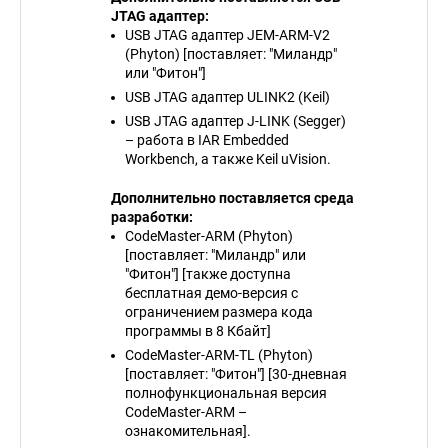
JTAG адаптер:
USB JTAG адаптер JEM-ARM-V2
(Phyton) [поставляет: "Миландр"
или "Фитон"]
USB JTAG адаптер ULINK2 (Keil)
USB JTAG адаптер J-LINK (Segger)
– работа в IAR Embedded
Workbench, а также Keil uVision.
Дополнительно поставляется среда
разработки:
CodeMaster-ARM (Phyton)
[поставляет: "Миландр" или
"Фитон"] [также доступна
бесплатная демо-версия с
ограничением размера кода
программы в 8 Кбайт]
CodeMaster-ARM-TL (Phyton)
[поставляет: "Фитон"] [30-дневная
полнофункциональная версия
CodeMaster-ARM –
ознакомительная].