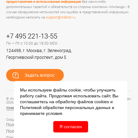
предоставления и использования информации
без каких-либо
дополнительных гарантий и обязательств со стороны компании «Миландр». В
случае обнаружения неточностей или ошибок в представленной информации
необходимо написать на
support@milandr.ru
+7 495 221-13-55
Пн — Пт с 10:00 до 18:00 МСК
124498, г. Москва, г. Зеленоград,
Георгиевский проспект, дом 5
Задать вопрос
Мы используем файлы cookie, чтобы улучшить
работу сайта. Продолжая использовать сайт, Вы
© Информационный портал технической поддержки ЦП ИС АО «ПКК Миландр»,
соглашаетесь на обработку файлов
cookies
и
2026
Политикой обработки персональных данных
и
Условия предоставления и использования информации
принимаете условия.
Создание сайта –
Политика обработки персональных данных
Я согласен
Политика конфиденциальности
Согласие на обработку персональных данных