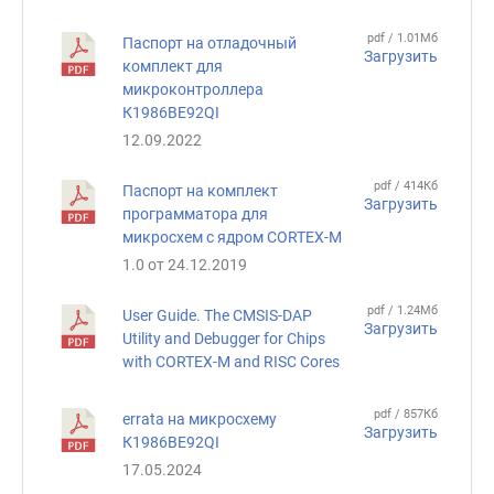
pdf / 1.01Мб
Паспорт на отладочный
Загрузить
комплект для
микроконтроллера
К1986ВЕ92QI
12.09.2022
pdf / 414Кб
Паспорт на комплект
Загрузить
программатора для
микросхем с ядром CORTEX-M
1.0 от 24.12.2019
pdf / 1.24Мб
User Guide. The CMSIS-DAP
Загрузить
Utility and Debugger for Chips
with CORTEX-M and RISC Cores
pdf / 857Кб
errata на микросхему
Загрузить
К1986ВЕ92QI
17.05.2024