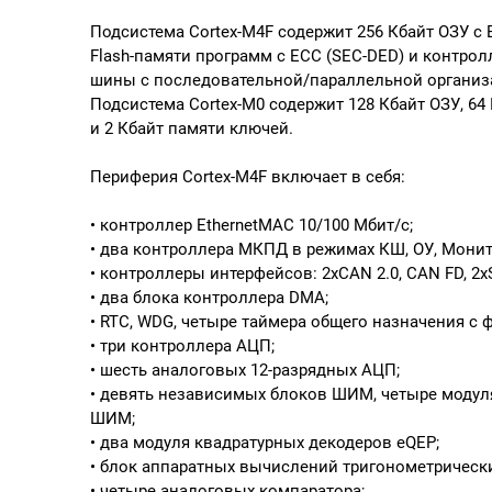
Подсистема Cortex-M4F содержит 256 Кбайт ОЗУ c 
Flash-памяти программ c ECC (SEC-DED) и контро
шины с последовательной/параллельной организ
Подсистема Cortex-M0 содержит 128 Кбайт ОЗУ, 64
и 2 Кбайт памяти ключей.
Периферия Cortex-M4F включает в себя:
• контроллер EthernetMAC 10/100 Мбит/с;
• два контроллера МКПД в режимах КШ, ОУ, Монит
• контроллеры интерфейсов: 2xCAN 2.0, CAN FD, 2xSS
• два блока контроллера DMA;
• RTC, WDG, четыре таймера общего назначения c
• три контроллера АЦП;
• шесть аналоговых 12-разрядных АЦП;
• девять независимых блоков ШИМ, четыре модул
ШИМ;
• два модуля квадратурных декодеров eQEP;
• блок аппаратных вычислений тригонометрическ
• четыре аналоговых компаратора;