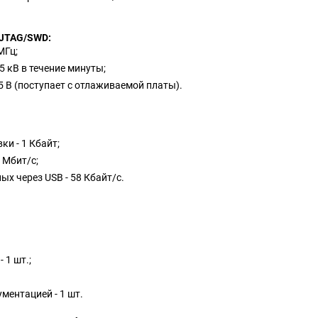
 JTAG/SWD:
МГц;
5 кВ в течение минуты;
,5 В (поступает с отлаживаемой платы).
ки - 1 Кбайт;
 Мбит/с;
х через USB - 58 Кбайт/с.
 1 шт.;
ментацией - 1 шт.