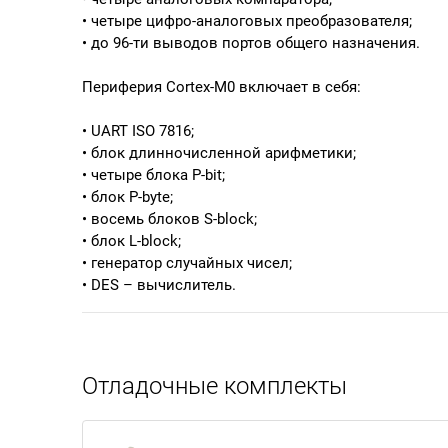
• четыре цифро-аналоговых преобразователя;
• до 96-ти выводов портов общего назначения.
Периферия Cortex-M0 включает в себя:
• UART ISO 7816;
• блок длинночисленной арифметики;
• четыре блока P-bit;
• блок P-byte;
• восемь блоков S-block;
• блок L-block;
• генератор случайных чисел;
• DES – вычислитель.
Отладочные комплекты