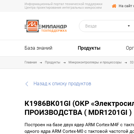
Информационный портал технической поддержки
На сайт 
Центра проектирования интегральных микросхем
Везде
ТЕХПОДДЕРЖКА
База знаний
Продукты
Ор
Главная
Продукты
Микроконтроллеры и процессоры
32
Назад к списку продуктов
К1986ВК01GI (ОКР «Электросила
ПРОИЗВОДСТВА ( MDR1201GI )
Построен на базе двух ядер ARM Cortex-M4F с такт
одного ядра ARM Cortex-M0 с тактовой частотой до