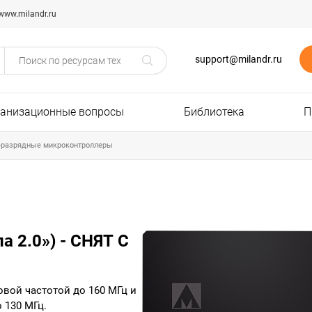
www.milandr.ru
support@milandr.ru
ганизационные вопросы
Библиотека
П
-разрядные микроконтроллеры
 2.0») - СНЯТ С
овой частотой до 160 МГц и
 130 МГц.