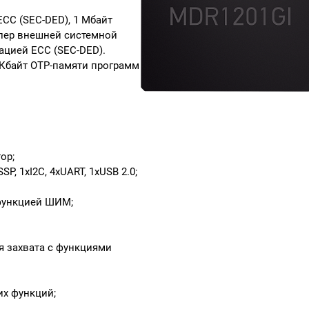
ECC (SEC-DED), 1 Мбайт
ллер внешней системной
ацией ECC (SEC-DED).
 Кбайт OTP-памяти программ
ор;
P, 1xI2C, 4xUART, 1xUSB 2.0;
 функцией ШИМ;
я захвата c функциями
их функций;