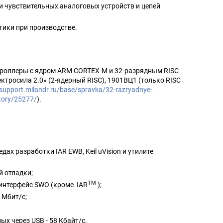
и чувствительных аналоговых устройств и цепей
тики при производстве.
:
оллеры с ядром ARM CORTEX-M и 32-разрядным RISC
ктросила 2.0» (2-ядерный RISC), 1901ВЦ1 (только RISC
/support.milandr.ru/base/spravka/32-razryadnye-
atory/25277/
).
ах разработки IAR EWB, Keil uVision и утилите
 отладки;
TM
интерфейс SWO (кроме IAR
);
 Мбит/с;
х через USB - 58 Кбайт/с.