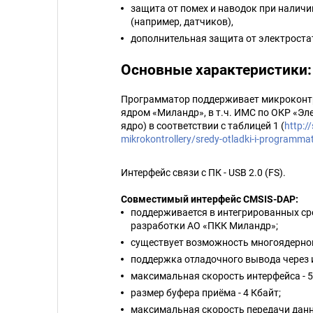
защита от помех и наводок при наличи
(например, датчиков),
дополнительная защита от электроста
Основные характеристики
Программатор поддерживает микроконтр
ядром «Миландр», в т.ч. ИМС по ОКР «Эле
ядро) в соответствии с таблицей 1 (
http:/
mikrokontrollery/sredy-otladki-i-programm
Интерфейс связи с ПК - USB 2.0 (FS).
Совместимый интерфейс CMSIS-DAP:
поддерживается в интегрированных сред
разработки АО «ПКК Миландр»;
существует возможность многоядерной
поддержка отладочного вывода через 
максимальная скорость интерфейса - 5
размер буфера приёма - 4 Кбайт;
максимальная скорость передачи данны