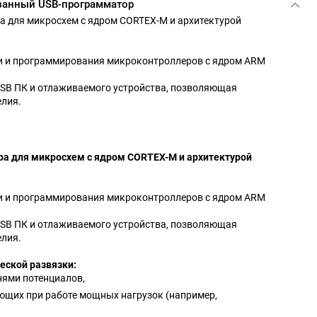
занный USB-программатор
 для микросхем с ядром CORTEX-M и архитектурой
и и программирования микроконтроллеров с ядром ARM
USB ПК и отлаживаемого устройства, позволяющая
елия.
а для микросхем с ядром CORTEX-M и архитектурой
и и программирования микроконтроллеров с ядром ARM
USB ПК и отлаживаемого устройства, позволяющая
елия.
еской развязки:
нями потенциалов,
ющих при работе мощных нагрузок (например,