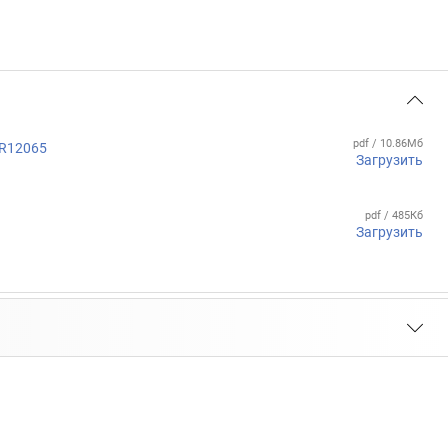
pdf / 10.86Мб
DR12065
Загрузить
pdf / 485Кб
Загрузить