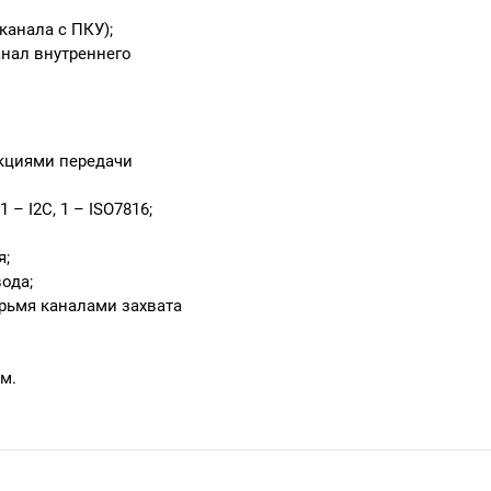
анала с ПКУ);
анал внутреннего
нкциями передачи
 – I2C, 1 – ISO7816;
я;
ода;
рьмя каналами захвата
м.