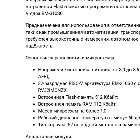
встроенной Flash-памятью программ и построена н
V ядра BM-310S0.
Предназначена для использования
в ответственн
таких как промышленная автоматизация, транспорт
требуются высокоточные измерения, автономное
надёжность.
Основные характеристики микросхемы:
Напряжение источника питания: от 3,0 до 3,6 В 
AFE);
32-разрядная RISC-V архитектура BM-310S0 с
RV32IMCNZX;
Встроенная Flash-память 512 Кбайт;
Встроенная память RAM 112 Кбайт;
Масса микросхем не более 1,0 г;
Рабочий диапазон температур от минус 60 до
Тип корпуса: 52-выводной металлокерамическ
Аналоговые модули: