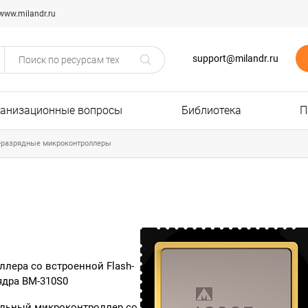
www.milandr.ru
support@milandr.ru
ганизационные вопросы
Библиотека
П
-разрядные микроконтроллеры
ера со встроенной Flash-
ядра BM-310S0
альный микроконтроллер со