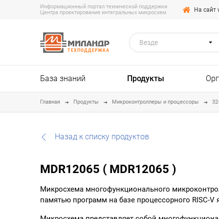
Информационный портал технической поддержки
На сайт 
Центра проектирования интегральных микросхем
Везде
ТЕХПОДДЕРЖКА
База знаний
Продукты
Ор
Главная
Продукты
Микроконтроллеры и процессоры
32
Назад к списку продуктов
MDR12065 ( MDR12065 )
Микросхема многофункционального микроконтролл
памятью программ на базе процессорного RISC-V 
Микросхема представляет собой многофункцион