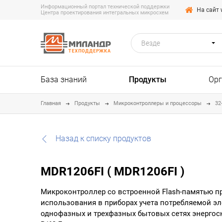
Информационный портал технической поддержки
На сайт 
Центра проектирования интегральных микросхем
Везде
ТЕХПОДДЕРЖКА
База знаний
Продукты
Ор
Главная
Продукты
Микроконтроллеры и процессоры
32
Назад к списку продуктов
MDR1206FI ( MDR1206FI )
Микроконтроллер со встроенной Flash-памятью п
использования в приборах учета потребляемой эл
однофазных и трехфазных бытовых сетях энергосн