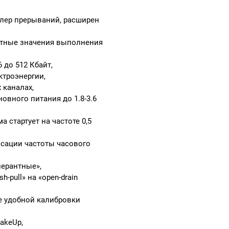
лер прерываний, расширен
етные значения выполнения
 до 512 Кбайт,
троэнергии,
 каналах,
вного питания до 1.8-3.6
 стартует на частоте 0,5
сации частоты часового
ерантные»,
-pull» на «open-drain
 удобной калибровки
akeUp,