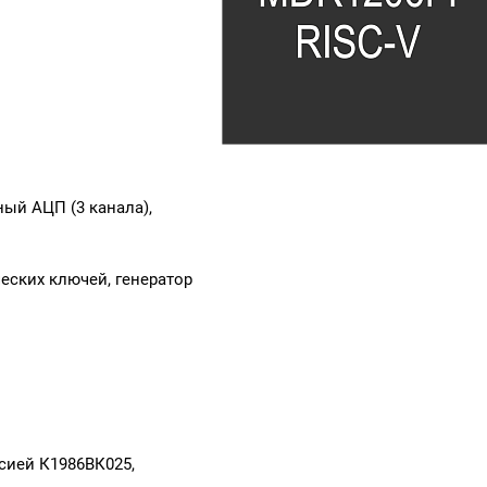
ный АЦП (3 канала),
еских ключей, генератор
ией К1986ВК025,