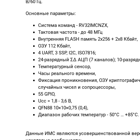
В/60 Гц.
Основные параметры:
Система команд - RV32IMCNZX,
Тактовая частота - до 48 МГц
Внутренняя FLASH память 2х256 + 2х8 Кбайт,
ОЗУ 112 Кбайт,
4 UART, 3 SSP, I2C, ISO7816;
24-разрядный ΣΔ АЦП (7 каналов); 10-разряд
Температурный сенсор,
Часы реального времени,
Фиксация проникновения, ОЗУ криптографич
случайных чисел и сопроцессоры,
55 GPIO,
Ucc = 1,8 - 3,6 В,
QFN88 10×10×0,75 (0,4),
Диапазон рабочих температур - 50°С … +85°С.
Данные ИМС являются усовершенствованной верс