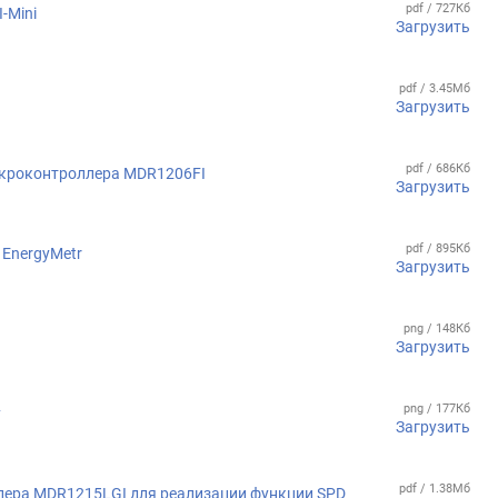
pdf / 727Кб
-Mini
Загрузить
pdf / 3.45Мб
Загрузить
pdf / 686Кб
икроконтроллера MDR1206FI
Загрузить
pdf / 895Кб
EnergyMetr
Загрузить
png / 148Кб
Загрузить
png / 177Кб
у
Загрузить
pdf / 1.38Мб
ера MDR1215LGI для реализации функции SPD