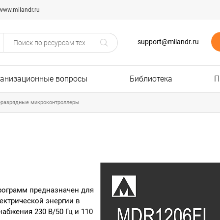
www.milandr.ru
support@milandr.ru
ганизационные вопросы
Библиотека
П
-разрядные микроконтроллеры
рограмм предназначен для
ектрической энергии в
абжения 230 В/50 Гц и 110