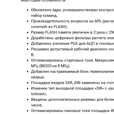
некоторые особенности:
Обновлено ядро, усовершенствован контрол
набор команд,
Производительность возросла на 60% (расч
coremark из FLASH),
Размер FLASH памяти увеличен в 2 раза с 256
Доработаны цифровые фильтры расчета элек
Добавлено усиление PGA для АЦП в токовых
Расширен допустимый рабочий диапазон осно
В,
Оптимизированы стартовые токи. Микросхема
МГц (ВК025 на 8 МГц),
Добавлен настраиваемый блок термокомпен
кварца,
Площадки входов SAR_AIN заменены на «тол
Изменен тип выходной площадки «SW» с «push
tolerant»,
Введены дополнительные режимы для более
часов,
Оптимизированы пиковые токи площадок W