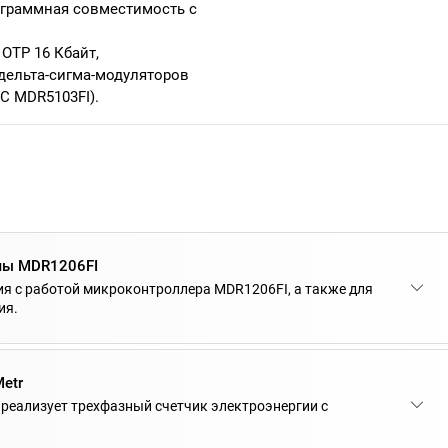
ограммная совместимость с
ОТР 16 Кбайт,
дельта-сигма-модуляторов
С MDR5103FI).
мы MDR1206FI
я с работой микроконтроллера MDR1206FI, а также для
ия.
etr
реализует трехфазный счетчик электроэнергии с