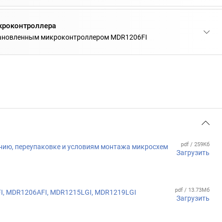
кроконтроллера
тановленным микроконтроллером MDR1206FI
pdf / 259Кб
нию, переупаковке и условиям монтажа микросхем
Загрузить
pdf / 13.73Мб
, MDR1206AFI, MDR1215LGI, MDR1219LGI
Загрузить