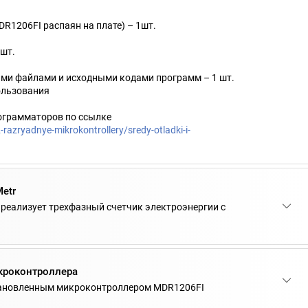
R1206FI распаян на плате) – 1шт.
1шт.
кими файлами и исходными кодами программ – 1 шт.
ользования
ограмматоров по ссылке
razryadnye-mikrokontrollery/sredy-otladki-i-
etr
реализует трехфазный счетчик электроэнергии с
кроконтроллера
тановленным микроконтроллером MDR1206FI