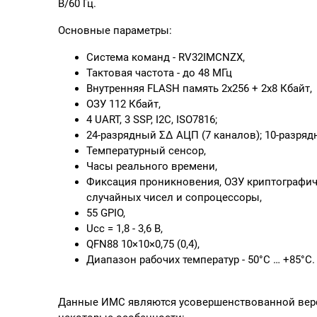
В/60 Гц.
Основные параметры:
Система команд - RV32IMCNZX,
Тактовая частота - до 48 МГц
Внутренняя FLASH память 2х256 + 2х8 Кбайт,
ОЗУ 112 Кбайт,
4 UART, 3 SSP, I2C, ISO7816;
24-разрядный ΣΔ АЦП (7 каналов); 10-разряд
Температурный сенсор,
Часы реального времени,
Фиксация проникновения, ОЗУ криптографич
случайных чисел и сопроцессоры,
55 GPIO,
Ucc = 1,8 - 3,6 В,
QFN88 10×10×0,75 (0,4),
Диапазон рабочих температур - 50°С … +85°С.
Данные ИМС являются усовершенствованной верс