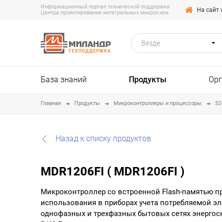
Информационный портал технической поддержки
На сайт 
Центра проектирования интегральных микросхем
Везде
ТЕХПОДДЕРЖКА
База знаний
Продукты
Ор
Главная
Продукты
Микроконтроллеры и процессоры
32
Назад к списку продуктов
MDR1206FI ( MDR1206FI )
Микроконтроллер со встроенной Flash-памятью п
использования в приборах учета потребляемой эл
однофазных и трехфазных бытовых сетях энергосн