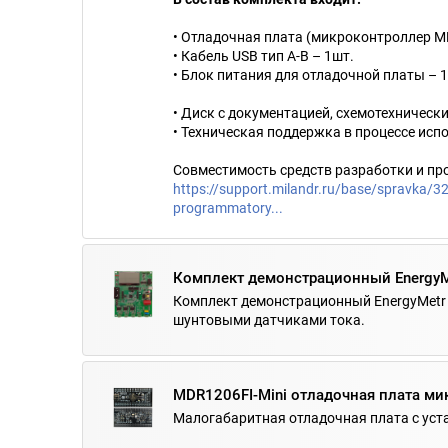
• Отладочная плата (микроконтроллер MD
• Кабель USB тип A-B – 1шт.
• Блок питания для отладочной платы – 
• Диск с документацией, схемотехничес
• Техническая поддержка в процессе исп
Совместимость средств разработки и пр
https://support.milandr.ru/base/spravka/32-
programmatory...
Комплект демонстрационный EnergyM
Комплект демонстрационный EnergyMetr 
шунтовыми датчиками тока.
MDR1206FI-Mini отладочная плата ми
Малогабаритная отладочная плата с ус