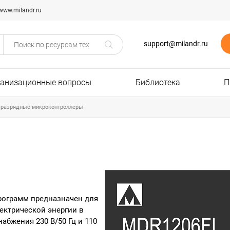
www.milandr.ru
support@milandr.ru
ганизационные вопросы
Библиотека
П
-разрядные микроконтроллеры
рограмм предназначен для
ектрической энергии в
абжения 230 В/50 Гц и 110