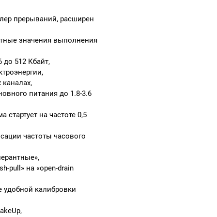
лер прерываний, расширен
етные значения выполнения
 до 512 Кбайт,
троэнергии,
 каналах,
вного питания до 1.8-3.6
 стартует на частоте 0,5
сации частоты часового
ерантные»,
-pull» на «open-drain
 удобной калибровки
akeUp,