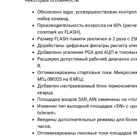
некоторые особенности:
Обновлено ядро, усовершенствован контрол
набор команд,
Производительность возросла на 60% (расч
coremark из FLASH),
Размер FLASH памяти увеличен в 2 раза с 256
Доработаны цифровые фильтры расчета элек
Добавлено усиление PGA для АЦП в токовых
Расширен допустимый рабочий диапазон осно
В,
Оптимизированы стартовые токи. Микросхема
МГц (ВК025 на 8 МГц),
Добавлен настраиваемый блок термокомпен
кварца,
Площадки входов SAR_AIN заменены на «тол
Изменен тип выходной площадки «SW» с «push
tolerant»,
Введены дополнительные режимы для более
часов,
Оптимизированы пиковые токи площадок W