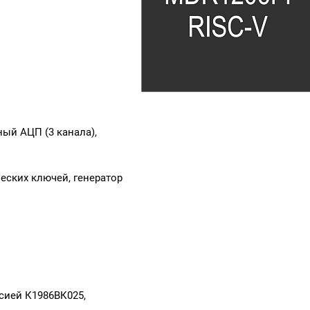
ный АЦП (3 канала),
еских ключей, генератор
ией К1986ВК025,