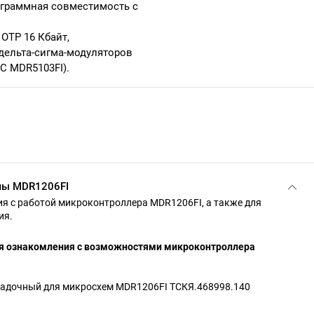
ограммная совместимость с
ОТР 16 Кбайт,
дельта-сигма-модуляторов
С MDR5103FI).
мы MDR1206FI
я с работой микроконтроллера MDR1206FI, а также для
ия.
я ознакомления с возможностями микроконтроллера
адочный для микросхем MDR1206FI ТСКЯ.468998.140