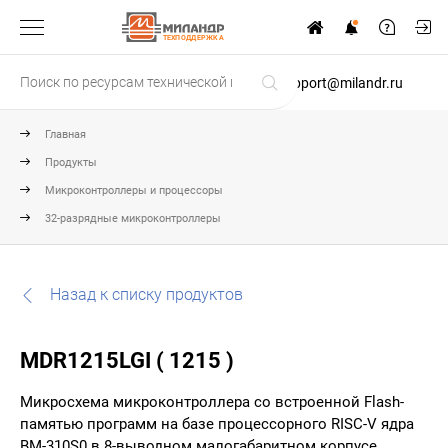
ТЕХПОДДЕРЖКА
support@milandr.ru
Главная
Продукты
Микроконтроллеры и процессоры
32-разрядные микроконтроллеры
Назад к списку продуктов
MDR1215LGI ( 1215 )
Микросхема микроконтроллера со встроенной Flash-
памятью программ на базе процессорного RISC-V ядра
BM-310S0 в 8-выводном малогабаритном корпусе.