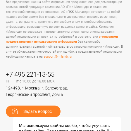
Вся представленная на сайте информация предназначена для демонстрации
возможностей продукции компании АО «ПКК Миландр» и оказания
технической помощи в ее освоении. АО «ПКК Миландр» оставляет за собой
право в любое время без специального уведомления вносить изменения,
удалять, исправлять, дополнять или любым иным способом обновлять
информацию, размещенную во всех разделах данного сайта. Компания
«Миландр» не возражает против частичного или полного использования
данной информации в проектах потребителей в соответствии
с условиями
предоставления и использования информации
без каких-либо
дополнительных гарантий и обязательств со стороны компании «Миландр». В
случае обнаружения неточностей или ошибок в представленной информации
необходимо написать на
support@milandr.ru
+7 495 221-13-55
Пн — Пт с 10:00 до 18:00 МСК
124498, г. Москва, г. Зеленоград,
Георгиевский проспект, дом 5
Задать вопрос
Мы используем файлы cookie, чтобы улучшить