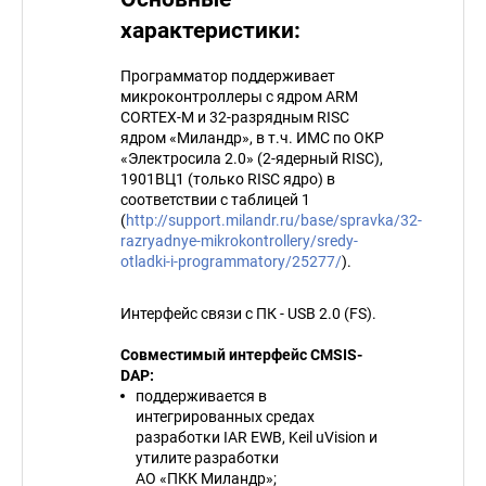
характеристики:
Программатор поддерживает
микроконтроллеры с ядром ARM
CORTEX-M и 32-разрядным RISC
ядром «Миландр», в т.ч. ИМС по ОКР
«Электросила 2.0» (2-ядерный RISC),
1901ВЦ1 (только RISC ядро) в
соответствии с таблицей 1
(
http://support.milandr.ru/base/spravka/32-
razryadnye-mikrokontrollery/sredy-
otladki-i-programmatory/25277/
).
Интерфейс связи с ПК - USB 2.0 (FS).
Совместимый интерфейс CMSIS-
DAP:
поддерживается в
интегрированных средах
разработки IAR EWB, Keil uVision и
утилите разработки
АО «ПКК Миландр»;