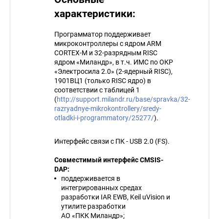
характеристики:
Программатор поддерживает
микроконтроллеры с ядром ARM
CORTEX-M и 32-разрядным RISC
ядром «Миландр», в т.ч. ИМС по ОКР
«Электросила 2.0» (2-ядерный RISC),
1901ВЦ1 (только RISC ядро) в
соответствии с таблицей 1
(
http://support.milandr.ru/base/spravka/32-
razryadnye-mikrokontrollery/sredy-
otladki-i-programmatory/25277/
).
Интерфейс связи с ПК - USB 2.0 (FS).
Совместимый интерфейс CMSIS-
DAP:
поддерживается в
интегрированных средах
разработки IAR EWB, Keil uVision и
утилите разработки
АО «ПКК Миландр»;