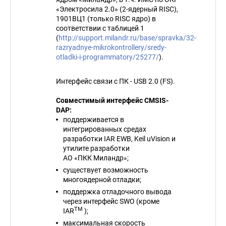
«Электросила 2.0» (2-ядерный RISC),
1901ВЦ1 (только RISC ядро) в
соответствии с таблицей 1
(
http://support.milandr.ru/base/spravka/32-
razryadnye-mikrokontrollery/sredy-
otladki-i-programmatory/25277/
).
Интерфейс связи с ПК - USB 2.0 (FS).
Совместимый интерфейс CMSIS-
DAP:
поддерживается в
интегрированных средах
разработки IAR EWB, Keil uVision и
утилите разработки
АО «ПКК Миландр»;
существует возможность
многоядерной отладки;
поддержка отладочного вывода
через интерфейс SWO (кроме
TM
IAR
);
максимальная скорость