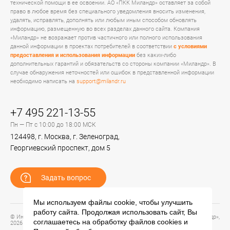
технической помощи в ее освоении. АО «ПКК Миландр» оставляет за собой
право в любое время без специального уведомления вносить изменения,
удалять, исправлять, дополнять или любым иным способом обновлять
информацию, размещенную во всех разделах данного сайта. Компания
«Миландр» не возражает против частичного или полного использования
данной информации в проектах потребителей в соответствии
с условиями
предоставления и использования информации
без каких-либо
дополнительных гарантий и обязательств со стороны компании «Миландр». В
случае обнаружения неточностей или ошибок в представленной информации
необходимо написать на
support@milandr.ru
+7 495 221-13-55
Пн — Пт с 10:00 до 18:00 МСК
124498, г. Москва, г. Зеленоград,
Георгиевский проспект, дом 5
Задать вопрос
Мы используем файлы cookie, чтобы улучшить
работу сайта. Продолжая использовать сайт, Вы
© Информационный портал технической поддержки ЦП ИС АО «ПКК Миландр»,
соглашаетесь на обработку файлов
cookies
и
2026