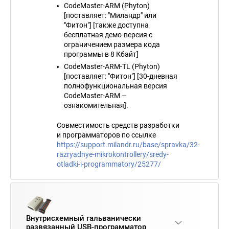
CodeMaster-ARM (Phyton)
[поставляет: "Миландр" или
"Фитон"] [также доступна
бесплатная демо-версия с
ограничением размера кода
программы в 8 Кбайт]
CodeMaster-ARM-TL (Phyton)
[поставляет: "Фитон"] [30-дневная
полнофункциональная версия
CodeMaster-ARM –
ознакомительная].
Совместимость средств разработки
и программаторов по ссылке
https://support.milandr.ru/base/spravka/32-
razryadnye-mikrokontrollery/sredy-
otladki-i-programmatory/25277/
Внутрисхемный гальванически
развязанный USB-программатор