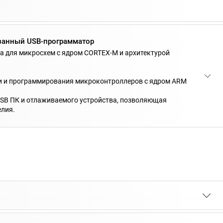
занный USB-программатор
 для микросхем с ядром CORTEX-M и архитектурой
и и программирования микроконтроллеров с ядром ARM
USB ПК и отлаживаемого устройства, позволяющая
елия.