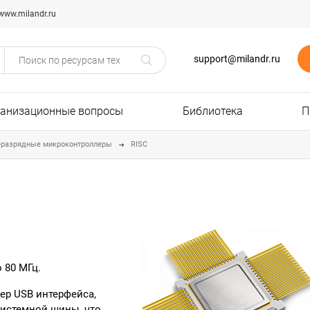
www.milandr.ru
support@milandr.ru
ганизационные вопросы
Библиотека
П
-разрядные микроконтроллеры
RISC
о 80 МГц.
ер USB интерфейса,
системной шины, что