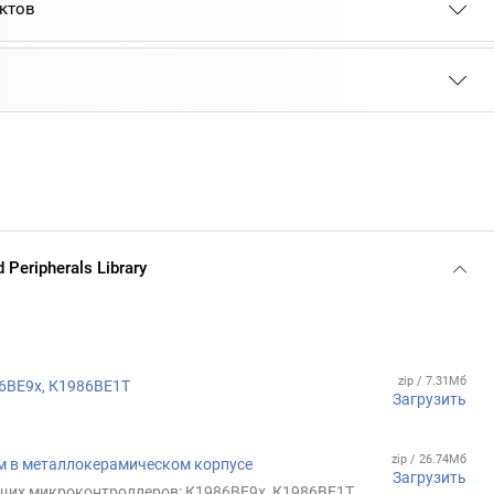
ктов
 Peripherals Library
zip / 7.31Мб
86ВЕ9х, К1986ВЕ1Т
Загрузить
zip / 26.74Мб
хем в металлокерамическом корпусе
Загрузить
ющих микроконтроллеров: К1986ВЕ9x, К1986ВЕ1Т,