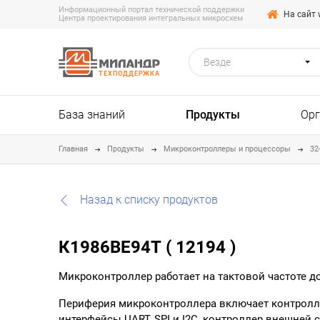
Информационный портал технической поддержки
На сайт 
Центра проектирования интегральных микросхем
Везде
ТЕХПОДДЕРЖКА
База знаний
Продукты
Ор
Главная
Продукты
Микроконтроллеры и процессоры
32
Назад к списку продуктов
К1986ВЕ94Т ( 12194 )
Микроконтроллер работает на тактовой частоте д
Периферия микроконтроллера включает контролл
интерфейсы UART, SPI и I2C, контроллер внешней 