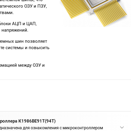
атического ОЗУ и ПЗУ,
ствами.
блоки АЦП и ЦАП,
й напряжений.
стемных шин позволяет
те системы и повысить
рмацией между ОЗУ и
роллера К1986ВЕ91Т(94Т)
дназначена для ознакомления с микроконтроллером