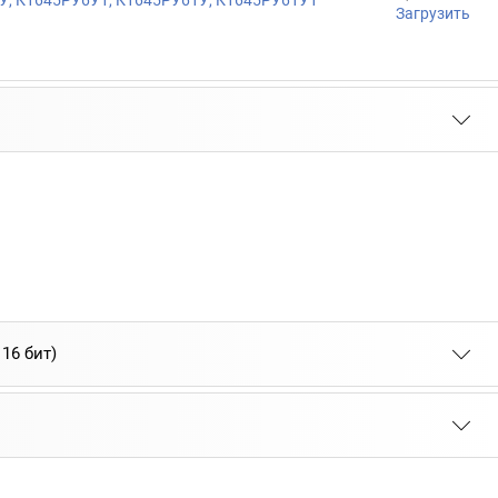
У, К1645РУ6У1, К1645РУ61У, К1645РУ61У1
Загрузить
16 бит)