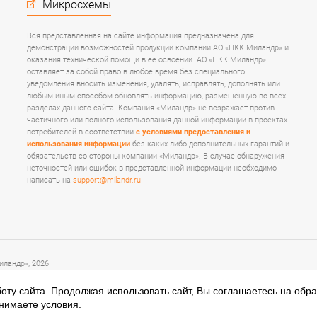
Микросхемы
Вся представленная на сайте информация предназначена для
демонстрации возможностей продукции компании АО «ПКК Миландр» и
оказания технической помощи в ее освоении. АО «ПКК Миландр»
оставляет за собой право в любое время без специального
уведомления вносить изменения, удалять, исправлять, дополнять или
любым иным способом обновлять информацию, размещенную во всех
разделах данного сайта. Компания «Миландр» не возражает против
частичного или полного использования данной информации в проектах
потребителей в соответствии
с условиями предоставления и
использования информации
без каких-либо дополнительных гарантий и
обязательств со стороны компании «Миландр». В случае обнаружения
неточностей или ошибок в представленной информации необходимо
написать на
support@milandr.ru
ландр», 2026
оту сайта. Продолжая использовать сайт, Вы соглашаетесь на обр
нимаете условия.