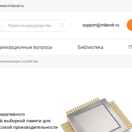
www.milandr.ru
support@milandr.ru
ганизационные вопросы
Библиотека
П
апоминающие устройства
перативного
ой выборкой памяти для
сокой производительности