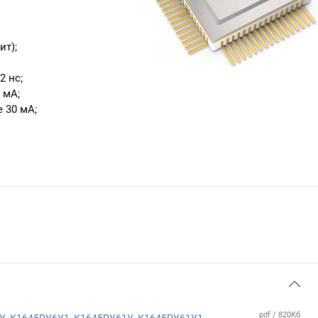
ит);
2 нс;
 мА;
 30 мА;
pdf / 820Кб