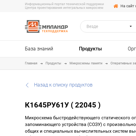
Информационный портал технической поддержки
На сайт 
Центра проектирования интегральных микросхем
Везде
ТЕХПОДДЕРЖКА
База знаний
Продукты
Ор
Главная
Продукты
Микросхемы памяти
Оперативные з
Назад к списку продуктов
К1645РУ61У ( 22045 )
Микросхема быстродействующего статического о
запоминающего устройства (СОЗУ) с произвольн
общих и специальных вычислительных систем вы