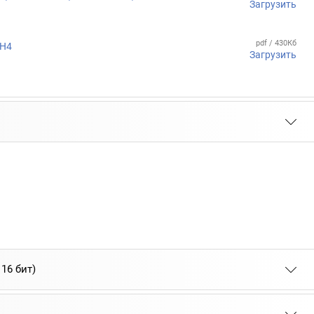
Загрузить
pdf / 430Кб
6Н4
Загрузить
16 бит)