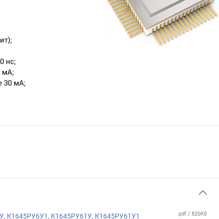
ит);
0 нс;
 мА;
 30 мА;
pdf / 820Кб
У, К1645РУ6У1, К1645РУ61У, К1645РУ61У1