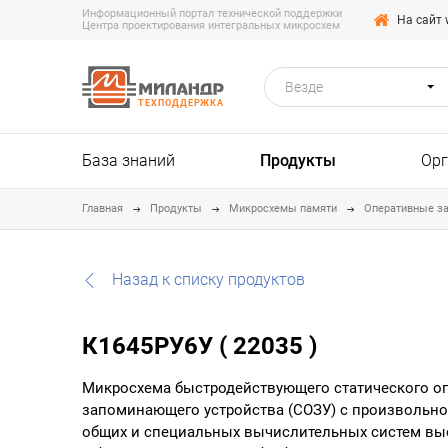
Информационный портал технической поддержки
На сайт 
Центра проектирования интегральных микросхем
Везде
ТЕХПОДДЕРЖКА
База знаний
Продукты
Ор
Главная
Продукты
Микросхемы памяти
Оперативные з
Назад к списку продуктов
К1645РУ6У ( 22035 )
Микросхема быстродействующего статического о
запоминающего устройства (СОЗУ) с произвольн
общих и специальных вычислительных систем вы