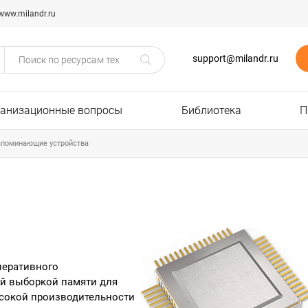
www.milandr.ru
support@milandr.ru
ганизационные вопросы
Библиотека
П
апоминающие устройства
перативного
ой выборкой памяти для
сокой производительности