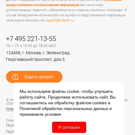
предоставления и использования информации
без каких-либо
дополнительных гарантий и обязательств со стороны компании «Миландр». В
случае обнаружения неточностей или ошибок в представленной информации
необходимо написать на
support@milandr.ru
+7 495 221-13-55
Пн — Пт с 10:00 до 18:00 МСК
124498, г. Москва, г. Зеленоград,
Георгиевский проспект, дом 5
Задать вопрос
Мы используем файлы cookie, чтобы улучшить
работу сайта. Продолжая использовать сайт, Вы
© Информационный портал технической поддержки ЦП ИС АО «ПКК Миландр»,
соглашаетесь на обработку файлов
cookies
и
2026
Политикой обработки персональных данных
и
Условия предоставления и использования информации
принимаете условия.
Создание сайта –
Политика обработки персональных данных
Я согласен
Политика конфиденциальности