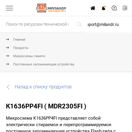
ТЕХПОДДЕРЖКА
support@milandr.ru
Главная
Продукты
Микросхемы памяти
Постоянные запоминающие устройства
Назад к списку продуктов
К1636РР4FI ( MDR2305FI )
Микросхема К1636РР4FI представляет собой
электрически стираемое и перепрограммируемое
постоянное запоминающее устройства Flash-типа с