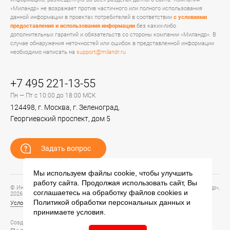
«Миландр» не возражает против частичного или полного использования
данной информации в проектах потребителей в соответствии
с условиями
предоставления и использования информации
без каких-либо
дополнительных гарантий и обязательств со стороны компании «Миландр». В
случае обнаружения неточностей или ошибок в представленной информации
необходимо написать на
support@milandr.ru
+7 495 221-13-55
Пн — Пт с 10:00 до 18:00 МСК
124498, г. Москва, г. Зеленоград,
Георгиевский проспект, дом 5
Задать вопрос
Мы используем файлы cookie, чтобы улучшить
работу сайта. Продолжая использовать сайт, Вы
© Информационный портал технической поддержки ЦП ИС АО «ПКК Миландр»,
соглашаетесь на обработку файлов
cookies
и
2026
Политикой обработки персональных данных
и
Условия предоставления и использования информации
принимаете условия.
Создание сайта –