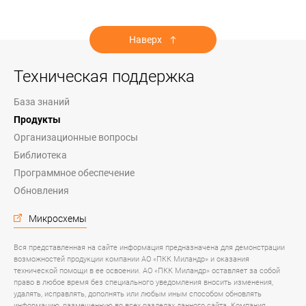
Наверх
Техническая поддержка
База знаний
Продукты
Организационные вопросы
Библиотека
Программное обеспечение
Обновления
Микросхемы
Вся представленная на сайте информация предназначена для демонстрации
возможностей продукции компании АО «ПКК Миландр» и оказания
технической помощи в ее освоении. АО «ПКК Миландр» оставляет за собой
право в любое время без специального уведомления вносить изменения,
удалять, исправлять, дополнять или любым иным способом обновлять
информацию, размещенную во всех разделах данного сайта. Компания