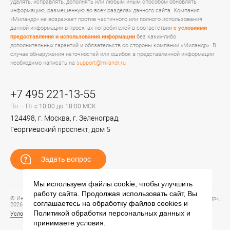
удалять, исправлять, дополнять или любым иным способом обновлять
информацию, размещенную во всех разделах данного сайта. Компания
«Миландр» не возражает против частичного или полного использования
данной информации в проектах потребителей в соответствии
с условиями
предоставления и использования информации
без каких-либо
дополнительных гарантий и обязательств со стороны компании «Миландр». В
случае обнаружения неточностей или ошибок в представленной информации
необходимо написать на
support@milandr.ru
+7 495 221-13-55
Пн — Пт с 10:00 до 18:00 МСК
124498, г. Москва, г. Зеленоград,
Георгиевский проспект, дом 5
Задать вопрос
Мы используем файлы cookie, чтобы улучшить
работу сайта. Продолжая использовать сайт, Вы
© Информационный портал технической поддержки ЦП ИС АО «ПКК Миландр»,
соглашаетесь на обработку файлов
cookies
и
2026
Политикой обработки персональных данных
и
Условия предоставления и использования информации
принимаете условия.