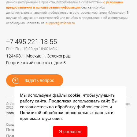
данной информации в проектах потребителей в соответствии
с условиями
предоставления и использования информации
без каких-либо
дополнительных гарантий и обязательств со стороны компании «Миландр». В
случае обнаружения неточностей или ошибок в представленной информации
необходимо написать на
support@milandr.ru
+7 495 221-13-55
Пн — Пт с 10:00 до 18:00 МСК
124498, г. Москва, г. Зеленоград,
Георгиевский проспект, дом 5
Задать вопрос
Мы используем файлы cookie, чтобы улучшить
работу сайта. Продолжая использовать сайт, Вы
© Информационный портал технической поддержки ЦП ИС АО «ПКК Миландр»,
соглашаетесь на обработку файлов
cookies
и
2026
Политикой обработки персональных данных
и
Условия предоставления и использования информации
принимаете условия.
Создание сайта –
Политика обработки персональных данных
Я согласен
Политика конфиденциальности