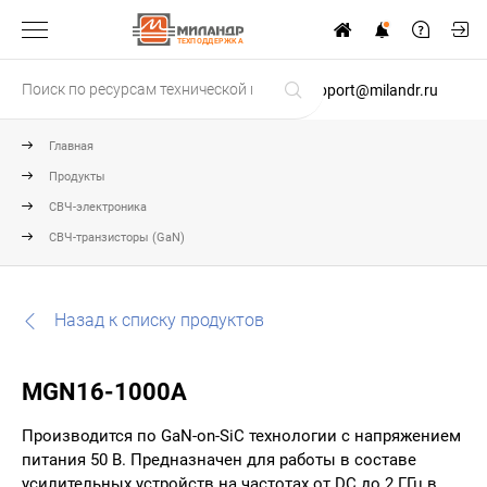
ТЕХПОДДЕРЖКА
support@milandr.ru
Главная
Продукты
СВЧ-электроника
СВЧ-транзисторы (GaN)
Назад к списку продуктов
MGN16-1000A
Производится по GaN-on-SiC технологии с напряжением
питания 50 В. Предназначен для работы в составе
усилительных устройств на частотах от DC до 2 ГГц в