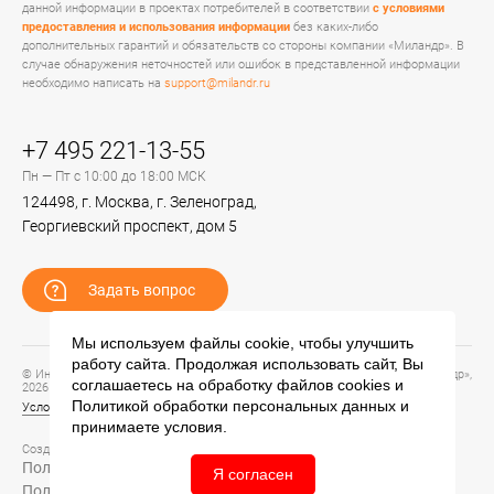
данной информации в проектах потребителей в соответствии
с условиями
предоставления и использования информации
без каких-либо
дополнительных гарантий и обязательств со стороны компании «Миландр». В
случае обнаружения неточностей или ошибок в представленной информации
необходимо написать на
support@milandr.ru
+7 495 221-13-55
Пн — Пт с 10:00 до 18:00 МСК
124498, г. Москва, г. Зеленоград,
Георгиевский проспект, дом 5
Задать вопрос
Мы используем файлы cookie, чтобы улучшить
работу сайта. Продолжая использовать сайт, Вы
© Информационный портал технической поддержки ЦП ИС АО «ПКК Миландр»,
соглашаетесь на обработку файлов
cookies
и
2026
Политикой обработки персональных данных
и
Условия предоставления и использования информации
принимаете условия.
Создание сайта –
Политика обработки персональных данных
Я согласен
Политика конфиденциальности