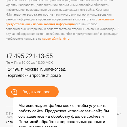
право в любое время без специального уведомления вносить изменения,
удалять, исправлять, дополнять или любым иным способом обновлять
информацию, размещенную во всех разделах данного сайта. Компания
«Миландр» не возражает против частичного или полного использования
данной информации в проектах потребителей в соответствии
с условиями
предоставления и использования информации
без каких-либо
дополнительных гарантий и обязательств со стороны компании «Миландр». В
случае обнаружения неточностей или ошибок в представленной информации
необходимо написать на
support@milandr.ru
+7 495 221-13-55
Пн — Пт с 10:00 до 18:00 МСК
124498, г. Москва, г. Зеленоград,
Георгиевский проспект, дом 5
Задать вопрос
Мы используем файлы cookie, чтобы улучшить
работу сайта. Продолжая использовать сайт, Вы
© Информационный портал технической поддержки ЦП ИС АО «ПКК Миландр»,
соглашаетесь на обработку файлов
cookies
и
2026
Политикой обработки персональных данных
и
Условия предоставления и использования информации