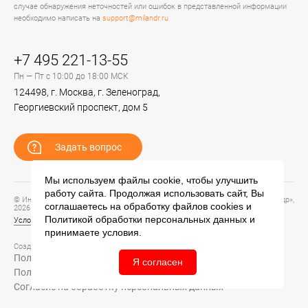
случае обнаружения неточностей или ошибок в представленной информации
необходимо написать на
support@milandr.ru
+7 495 221-13-55
Пн — Пт с 10:00 до 18:00 МСК
124498, г. Москва, г. Зеленоград,
Георгиевский проспект, дом 5
Задать вопрос
Мы используем файлы cookie, чтобы улучшить
работу сайта. Продолжая использовать сайт, Вы
© Информационный портал технической поддержки ЦП ИС АО «ПКК Миландр»,
соглашаетесь на обработку файлов
cookies
и
2026
Политикой обработки персональных данных
и
Условия предоставления и использования информации
принимаете условия.
Создание сайта –
Политика обработки персональных данных
Я согласен
Политика конфиденциальности
Согласие на обработку персональных данных