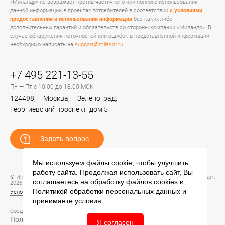
«Миландр» не возражает против частичного или полного использования
данной информации в проектах потребителей в соответствии
с условиями
предоставления и использования информации
без каких-либо
дополнительных гарантий и обязательств со стороны компании «Миландр». В
случае обнаружения неточностей или ошибок в представленной информации
необходимо написать на
support@milandr.ru
+7 495 221-13-55
Пн — Пт с 10:00 до 18:00 МСК
124498, г. Москва, г. Зеленоград,
Георгиевский проспект, дом 5
Задать вопрос
Мы используем файлы cookie, чтобы улучшить
работу сайта. Продолжая использовать сайт, Вы
© Информационный портал технической поддержки ЦП ИС АО «ПКК Миландр»,
соглашаетесь на обработку файлов
cookies
и
2026
Политикой обработки персональных данных
и
Условия предоставления и использования информации
принимаете условия.
Создание сайта –
Политика обработки персональных данных
Я согласен