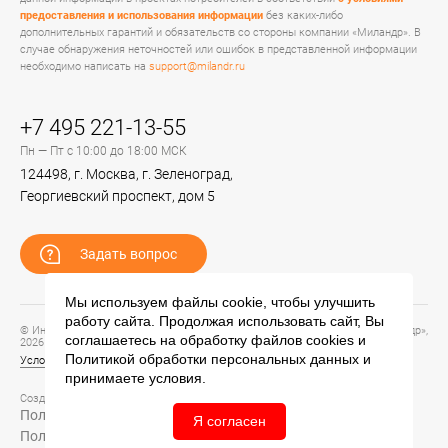
предоставления и использования информации
без каких-либо
дополнительных гарантий и обязательств со стороны компании «Миландр». В
случае обнаружения неточностей или ошибок в представленной информации
необходимо написать на
support@milandr.ru
+7 495 221-13-55
Пн — Пт с 10:00 до 18:00 МСК
124498, г. Москва, г. Зеленоград,
Георгиевский проспект, дом 5
Задать вопрос
Мы используем файлы cookie, чтобы улучшить
работу сайта. Продолжая использовать сайт, Вы
© Информационный портал технической поддержки ЦП ИС АО «ПКК Миландр»,
соглашаетесь на обработку файлов
cookies
и
2026
Политикой обработки персональных данных
и
Условия предоставления и использования информации
принимаете условия.
Создание сайта –
Политика обработки персональных данных
Я согласен
Политика конфиденциальности