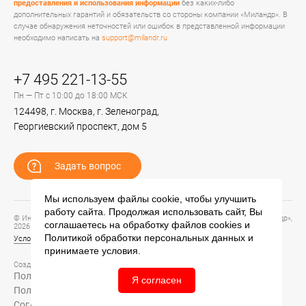
предоставления и использования информации
без каких-либо
дополнительных гарантий и обязательств со стороны компании «Миландр». В
случае обнаружения неточностей или ошибок в представленной информации
необходимо написать на
support@milandr.ru
+7 495 221-13-55
Пн — Пт с 10:00 до 18:00 МСК
124498, г. Москва, г. Зеленоград,
Георгиевский проспект, дом 5
Задать вопрос
Мы используем файлы cookie, чтобы улучшить
работу сайта. Продолжая использовать сайт, Вы
© Информационный портал технической поддержки ЦП ИС АО «ПКК Миландр»,
соглашаетесь на обработку файлов
cookies
и
2026
Политикой обработки персональных данных
и
Условия предоставления и использования информации
принимаете условия.
Создание сайта –
Политика обработки персональных данных
Я согласен
Политика конфиденциальности
Согласие на обработку персональных данных