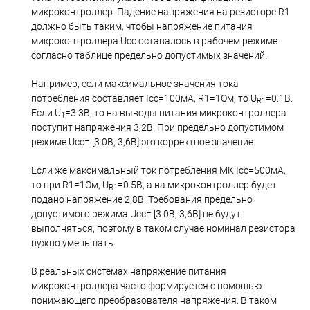
микроконтроллер. Падение напряжения на резисторе R1
должно быть таким, чтобы напряжение питания
микроконтроллера Ucc оставалось в рабочем режиме
согласно таблице предельно допустимых значений.
Например, если максимальное значения тока
потребления составляет Icc=100мА, R1=1Ом, то U
=0.1В.
R1
Если U
=3.3В, то на выводы питания микроконтроллера
1
поступит напряжения 3,2В. При предельно допустимом
режиме Ucc= [3.0В, 3,6В] это корректное значение.
Если же максимальный ток потребления МК Icc=500мА,
то при R1=1Ом, U
=0.5В, а на микроконтроллер будет
R1
подано напряжение 2,8В. Требования предельно
допустимого режима Ucc= [3.0В, 3,6В] не будут
выполняться, поэтому в таком случае номинал резистора
нужно уменьшать.
В реальных системах напряжение питания
микроконтроллера часто формируется с помощью
понижающего преобразователя напряжения. В таком