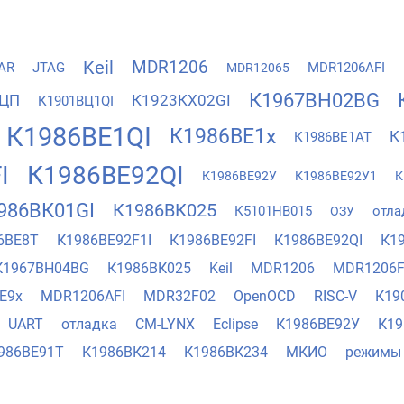
Keil
MDR1206
IAR
JTAG
MDR1206AFI
MDR12065
К1967ВН02BG
ЦП
К1923КХ02GI
К1901ВЦ1QI
К1986ВЕ1QI
К1986ВЕ1x
К
К1986ВЕ1АТ
I
К1986ВЕ92QI
К1986ВЕ92У
К1986ВЕ92У1
К
986ВК01GI
К1986ВК025
К5101НВ015
отла
ОЗУ
6ВЕ8Т
К1986ВЕ92F1I
К1986ВЕ92FI
К1986ВЕ92QI
К1
К1967ВН04BG
К1986ВК025
Keil
MDR1206
MDR1206F
Е9х
MDR1206AFI
MDR32F02
OpenOCD
RISC-V
К19
UART
отладка
CM-LYNX
Eclipse
К1986ВЕ92У
К19
986ВЕ91Т
К1986ВК214
К1986ВК234
МКИО
режимы