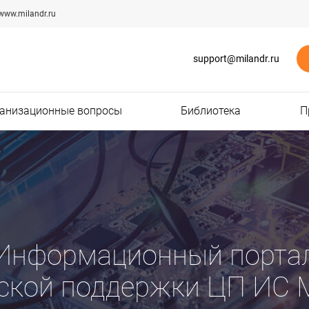
www.milandr.ru
support@milandr.ru
анизационные вопросы
Библиотека
П
Информационный порта
еской поддержки ЦП ИС 