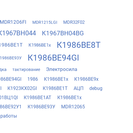
MDR1206FI
MDR32F02
MDR1215LGI
К1967ВН044
К1967ВН04BG
К1986ВЕ8Т
1986ВЕ1Т
К1986ВЕ1х
К1986ВЕ94GI
1986ВЕ93У
Электросила
дка
тактирование
986ВЕ94GI
1986
К1986ВЕ1x
К1986ВЕ9x
I
К1923КХ02GI
К1986ВЕ1Т
АЦП
debug
01ВЦ1QI
К1986ВЕ1АТ
К1986ВЕ1х
86ВЕ92У1
К1986ВЕ93У
MDR12065
 работы