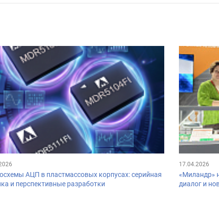
.2026
17.04.2026
осхемы АЦП в пластмассовых корпусах: серийная
«Миландр» н
йка и перспективные разработки
диалог и но