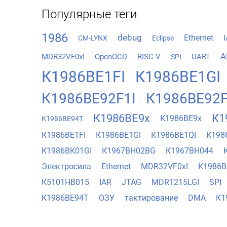
Популярные теги
1986
debug
Ethernet
CM-LYNX
Eclipse
А
MDR32VF0xI
OpenOCD
RISC-V
UART
SPI
К1986ВЕ1FI
К1986ВЕ1GI
К1986ВЕ92F1I
К1986ВЕ92F
К1986ВЕ9x
К1
К1986ВЕ9х
К1986ВЕ94Т
К1986ВЕ1FI
К1986ВЕ1GI
К1986ВЕ1QI
К198
К1986ВК01GI
К1967ВН02BG
К1967ВН044
Электросила
Ethernet
MDR32VF0xI
К1986В
К5101НВ015
IAR
JTAG
MDR1215LGI
SPI
К1986ВЕ94Т
ОЗУ
тактирование
DMA
К1