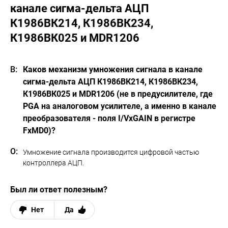
канале сигма-дельта АЦП
К1986ВК214, К1986ВК234,
К1986ВК025 и MDR1206
Каков механизм умножения сигнала в канале
сигма-дельта АЦП К1986ВК214, К1986ВК234,
К1986ВК025 и MDR1206 (не в предусилителе, где
PGA на аналоговом усилителе, а именно в канале
преобразователя - поля I/VxGAIN в регистре
FxMD0)?
Умножение сигнала производится цифровой частью
контроллера АЦП.
Был ли ответ полезным?
Нет
Да