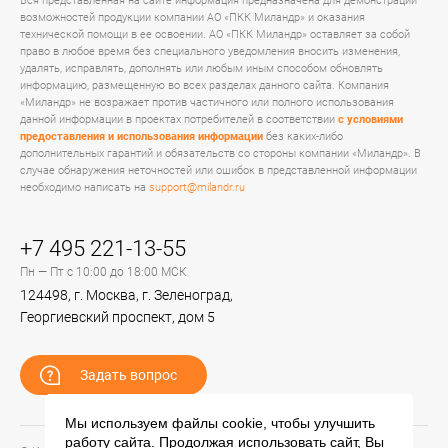
Вся представленная на сайте информация предназначена для демонстрации
возможностей продукции компании АО «ПКК Миландр» и оказания
технической помощи в ее освоении. АО «ПКК Миландр» оставляет за собой
право в любое время без специального уведомления вносить изменения,
удалять, исправлять, дополнять или любым иным способом обновлять
информацию, размещенную во всех разделах данного сайта. Компания
«Миландр» не возражает против частичного или полного использования
данной информации в проектах потребителей в соответствии
с условиями
предоставления и использования информации
без каких-либо
дополнительных гарантий и обязательств со стороны компании «Миландр». В
случае обнаружения неточностей или ошибок в представленной информации
необходимо написать на
support@milandr.ru
+7 495 221-13-55
Пн — Пт с 10:00 до 18:00 МСК
124498, г. Москва, г. Зеленоград,
Георгиевский проспект, дом 5
Задать вопрос
Мы используем файлы cookie, чтобы улучшить
работу сайта. Продолжая использовать сайт, Вы