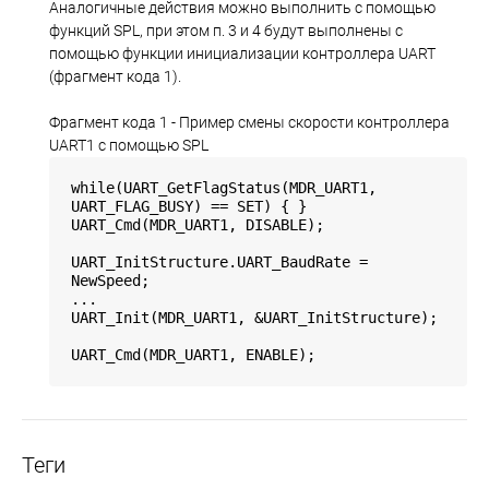
Аналогичные действия можно выполнить с помощью
функций SPL, при этом п. 3 и 4 будут выполнены с
помощью функции инициализации контроллера UART
(фрагмент кода 1).
Фрагмент кода 1 - Пример смены скорости контроллера
UART1 с помощью SPL
while(UART_GetFlagStatus(MDR_UART1,
UART_FLAG_BUSY) == SET) { }
UART_Cmd(MDR_UART1, DISABLE);
UART_InitStructure.UART_BaudRate =
NewSpeed;
...
UART_Init(MDR_UART1, &UART_InitStructure);
UART_Cmd(MDR_UART1, ENABLE);
Теги