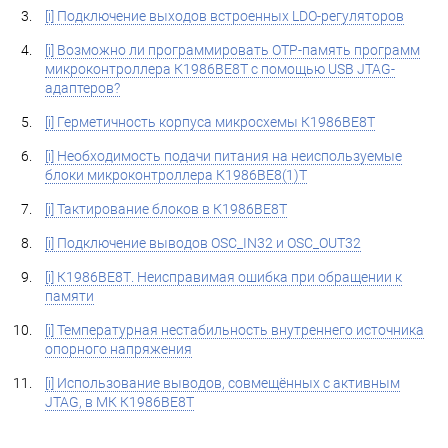
[i] Подключение выходов встроенных LDO-регуляторов
[i] Возможно ли программировать OTP-память программ
микроконтроллера К1986ВЕ8Т с помощью USB JTAG-
адаптеров?
[i] Герметичность корпуса микросхемы К1986ВЕ8Т
[i] Необходимость подачи питания на неиспользуемые
блоки микроконтроллера К1986ВЕ8(1)Т
[i] Тактирование блоков в К1986ВЕ8Т
[i] Подключение выводов OSC_IN32 и OSC_OUT32
[i] К1986ВЕ8Т. Неисправимая ошибка при обращении к
памяти
[i] Температурная нестабильность внутреннего источника
опорного напряжения
[i] Использование выводов, совмещённых с активным
JTAG, в МК К1986ВЕ8Т