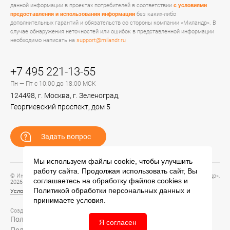
данной информации в проектах потребителей в соответствии
с условиями
предоставления и использования информации
без каких-либо
дополнительных гарантий и обязательств со стороны компании «Миландр». В
случае обнаружения неточностей или ошибок в представленной информации
необходимо написать на
support@milandr.ru
+7 495 221-13-55
Пн — Пт с 10:00 до 18:00 МСК
124498, г. Москва, г. Зеленоград,
Георгиевский проспект, дом 5
Задать вопрос
Мы используем файлы cookie, чтобы улучшить
работу сайта. Продолжая использовать сайт, Вы
© Информационный портал технической поддержки ЦП ИС АО «ПКК Миландр»,
соглашаетесь на обработку файлов
cookies
и
2026
Политикой обработки персональных данных
и
Условия предоставления и использования информации
принимаете условия.
Создание сайта –
Политика обработки персональных данных
Я согласен