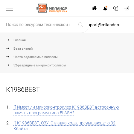
ТЕХПОДДЕРЖКА
support@milandr.ru
Главная
База знаний
Часто задаваемые вопросы
32-разрядные микроконтроллеры
К1986ВЕ8Т
[i] Имеет ли микроконтроллер К1986ВЕ8Т встроенную
память программ типа FLASH?
[i] К1986ВЕ8Т, ОЗУ. Отладка кода, превышающего 32
Кбайта