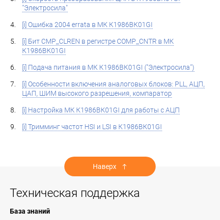
"Электросила"
[i] Ошибка 2004 errata в МК К1986ВК01GI
[i] Бит CMP_CLREN в регистре COMP_CNTR в МК
К1986ВК01GI
[i] Подача питания в МК К1986ВК01GI ("Электросила")
[i] Особенности включения аналоговых блоков: PLL, АЦП,
ЦАП, ШИМ высокого разрешения, компаратор
[i] Настройка МК К1986ВК01GI для работы с АЦП
[i] Тримминг частот HSI и LSI в К1986ВК01GI
Наверх
Техническая поддержка
База знаний