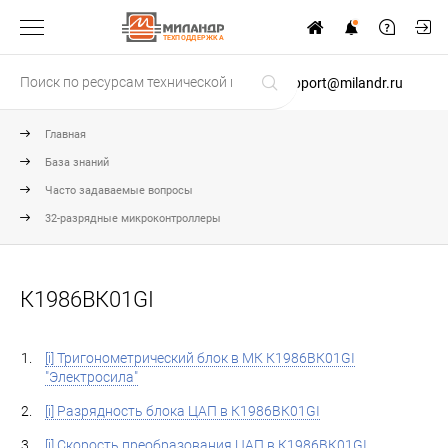
ТЕХПОДДЕРЖКА
support@milandr.ru
Главная
База знаний
Часто задаваемые вопросы
32-разрядные микроконтроллеры
К1986ВК01GI
[i] Тригонометрический блок в МК К1986ВК01GI
"Электросила"
[i] Разрядность блока ЦАП в К1986ВК01GI
[i] Скорость преобразования ЦАП в К1986ВК01GI