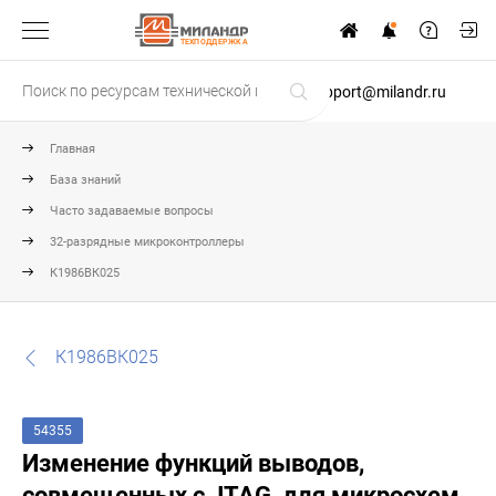
ТЕХПОДДЕРЖКА
support@milandr.ru
Главная
База знаний
Часто задаваемые вопросы
32-разрядные микроконтроллеры
К1986ВК025
К1986ВК025
54355
Изменение функций выводов,
совмещенных с JTAG, для микросхем