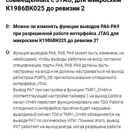
К1986ВК025 до ревизии 2
Можно ли изменять функции выводов PA6-PA9
при разрешенной работе интерфейса JTAG для
микросхем К1986ВК025 до ревизии 2?
Функция выводов PA6, PA8, PA9 может быть изменена, но
необходимо, чтобы выводы работали на вход: согласно
спецификации, порты PA6, PA8, PA9 должны быть
настроены на вход и не должны настраиваться на выход
регистром PORTx_OE при использовании отладочного
интерфейса JTAG.
Вывод PA7 при настройке в функцию TMR1_CH4N и
соответствующей настройке таймера 1 на выход ШИМ в
канал CH4N перестает функционировать как TDO. Работа
отладочного интерфейса при этом будет нарушена -
выводимый сигнал TDO и TMR1_CH4N объединяется на
выводе PA7 по логическому ИЛИ. Помимо этого, вывод
PA7 работает на выход всегда, когда разрешена работа