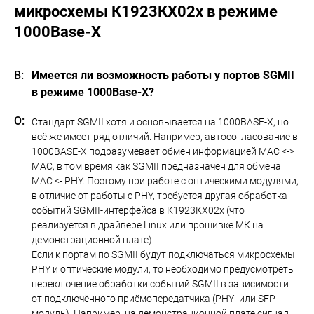
микросхемы К1923КХ02x в режиме
1000Base-X
Имеется ли возможность работы у портов SGMII
в режиме 1000Base-X?
Стандарт SGMII хотя и основывается на 1000BASE-X, но
всё же имеет ряд отличий. Например, автосогласование в
1000BASE-X подразумевает обмен информацией MAC <->
MAC, в том время как SGMII предназначен для обмена
MAC <- PHY. Поэтому при работе с оптическими модулями,
в отличие от работы с PHY, требуется другая обработка
событий SGMII-интерфейса в К1923КХ02x (что
реализуется в драйвере Linux или прошивке МК на
демонстрационной плате).
Если к портам по SGMII будут подключаться микросхемы
PHY и оптические модули, то необходимо предусмотреть
переключение обработки событий SGMII в зависимости
от подключённого приёмопередатчика (PHY- или SFP-
модуль). Например, на демонстрационной плате сигнал