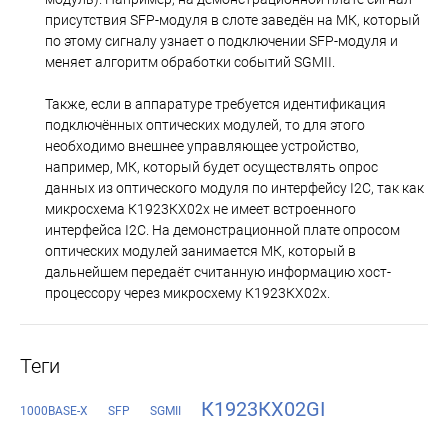
присутствия SFP-модуля в слоте заведён на МК, который
по этому сигналу узнает о подключении SFP-модуля и
меняет алгоритм обработки событий SGMII.
Также, если в аппаратуре требуется идентификация
подключённых оптических модулей, то для этого
необходимо внешнее управляющее устройство,
например, МК, который будет осуществлять опрос
данных из оптического модуля по интерфейсу I2C, так как
микросхема К1923КХ02x не имеет встроенного
интерфейса I2C. На демонстрационной плате опросом
оптических модулей занимается МК, который в
дальнейшем передаёт считанную информацию хост-
процессору через микросхему К1923КХ02x.
Теги
К1923КХ02GI
1000BASE-X
SFP
SGMII