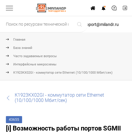
ТЕХПОДДЕРЖКА
support@milandr.ru
Главная
База знаний
Часто задаваемые вопросы
Интерфейсные микросхемы
К1923КХ02GI - коммутатор сети Ethernet (10/100/1000 Мбит/сек)
К1923КХ02GI - коммутатор сети Ethernet
(10/100/1000 Мбит/сек)
43655
[i] Возможность работы портов SGMII