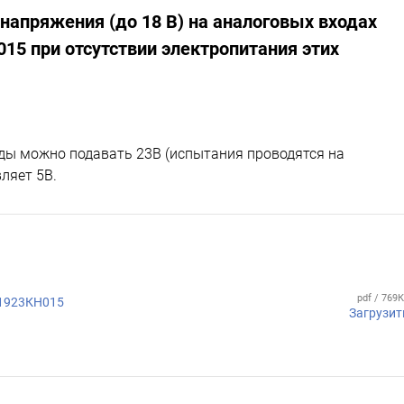
напряжения (до 18 В) на аналоговых входах
5 при отсутствии электропитания этих
ды можно подавать 23В (испытания проводятся на
вляет 5В.
pdf / 769
К1923КН015
Загрузит