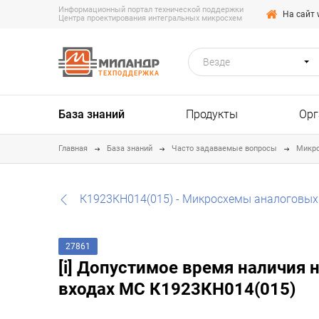
Информационный портал технической поддержки
На сайт 
Центра проектирования интегральных микросхем
Везде
ТЕХПОДДЕРЖКА
База знаний
Продукты
Орг
Главная
База знаний
Часто задаваемые вопросы
Микр
К1923КН014(015) - Микросхемы аналоговы
27861
[i] Допустимое время наличия 
входах МС К1923КН014(015)