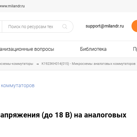
www.milandr.ru
support@milandr.ru
анизационные вопросы
Библиотека
П
осхемы-коммутаторы
К1923КН014(015) - Микросхемы аналоговых коммутаторов
х коммутаторов
напряжения (до 18 В) на аналоговых