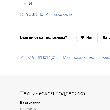
Теги
К1923КН014
К1925КН015
Был ли ответ полезным?
Нет
Да
К1923КН014(015) - Микросхемы аналоговы
Техническая поддержка
База знаний
Продукты