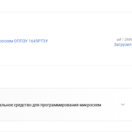
pdf / 290
кросхем ОППЗУ 1645РТ3У
Загрузит
альное средство для программирования микросхем