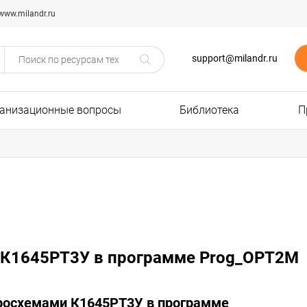
www.milandr.ru
support@milandr.ru
анизационные вопросы
Библиотека
П
У К1645РТ3У в программе Prog_OPT2M
росхемами К1645РТ3У в программе