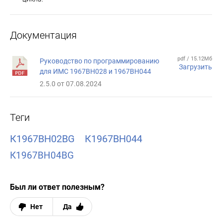
Документация
pdf / 15.12Мб
Руководство по программированию
Загрузить
для ИМС 1967ВН028 и 1967ВН044
2.5.0 от 07.08.2024
Теги
К1967ВН02BG
К1967ВН044
К1967ВН04BG
Был ли ответ полезным?
Нет
Да