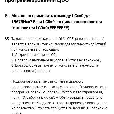
Можно ли применять команду LCx=0 для
1967ВНхх? Если LC0=0, то цикл зацикливается
(становится LC0=0xFFFFFFFF).
Такое выполнение команды "if NLC0E, jump loop_for; … ;;"
является верным, так как последовательность действий
при исполнении следующая:
1. Декремент счётчика LC0;
2. Проверка выполнения условия "отчёт не закончен";
3. Если условие выполнено, исполняется переход на
начало цикла (loop_for).
Подробное описание выполнения циклов с
использованием счётчика LCx описано в "Руководстве по
программированию", глава 8. Устройство управления,
пункт "Отработка циклов". Чтобы избежать подобного
поведения, необходимо включить проверку числа циклов
на равенство 0, то есть требуется ли вообще выполнение
цикла.