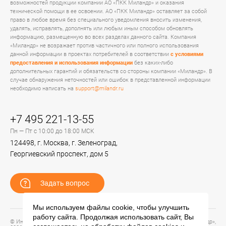
возможностей продукции компании АО «ПКК Миландр» и оказания
технической помощи в ее освоении. АО «ПКК Миландр» оставляет за собой
право в любое время без специального уведомления вносить изменения,
удалять, исправлять, дополнять или любым иным способом обновлять
информацию, размещенную во всех разделах данного сайта. Компания
«Миландр» не возражает против частичного или полного использования
данной информации в проектах потребителей в соответствии
с условиями
предоставления и использования информации
без каких-либо
дополнительных гарантий и обязательств со стороны компании «Миландр». В
случае обнаружения неточностей или ошибок в представленной информации
необходимо написать на
support@milandr.ru
+7 495 221-13-55
Пн — Пт с 10:00 до 18:00 МСК
124498, г. Москва, г. Зеленоград,
Георгиевский проспект, дом 5
Задать вопрос
Мы используем файлы cookie, чтобы улучшить
работу сайта. Продолжая использовать сайт, Вы
© Информационный портал технической поддержки ЦП ИС АО «ПКК Миландр»,