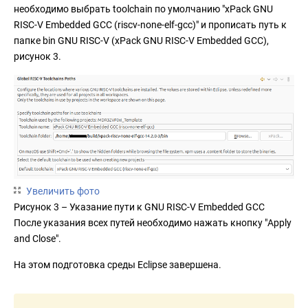
необходимо выбрать toolchain по умолчанию "xPack GNU
RISC-V Embedded GCC (riscv-none-elf-gcc)" и прописать путь к
папке bin GNU RISC-V (xPack GNU RISC-V Embedded GCC),
рисунок 3.
Увеличить фото
Рисунок 3 – Указание пути к GNU RISC-V Embedded GCC
После указания всех путей необходимо нажать кнопку "Apply
and Close".
На этом подготовка среды Eclipse завершена.