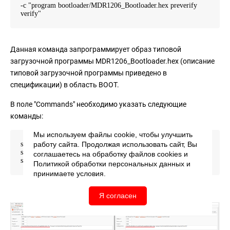
-c "program bootloader/MDR1206_Bootloader.hex preverify
verify"
Данная команда запрограммирует образ типовой
загрузочной программы MDR1206_Bootloader.hex (описание
типовой загрузочной программы приведено в
спецификации) в область BOOT.
В поле "Commands" необходимо указать следующие
команды:
Мы используем файлы cookie, чтобы улучшить
set mem inaccessible-by-default off
работу сайта. Продолжая использовать сайт, Вы
set arch riscv:rv32
соглашаетесь на обработку файлов
cookies
и
set remotetimeout 250
Политикой обработки персональных данных
и
принимаете условия.
Я согласен