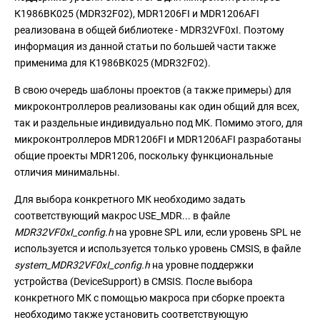
К1986ВК025 (MDR32F02), MDR1206FI и MDR1206AFI
реализована в общей библиотеке - MDR32VF0xI. Поэтому
информация из данной статьи по большей части также
применима для К1986ВК025 (MDR32F02).
В свою очередь шаблоны проектов (а также примеры) для
микроконтроллеров реализованы как один общий для всех,
так и раздельные индивидуально под МК. Помимо этого, для
микроконтроллеров MDR1206FI и MDR1206AFI разработаны
общие проекты MDR1206, поскольку функциональные
отличия минимальны.
Для выбора конкретного МК необходимо задать
соответствующий макрос USE_MDR... в файле
MDR32VF0xI_config.h
на уровне SPL или, если уровень SPL не
используется и используется только уровень CMSIS, в файле
system_MDR32VF0xI_config.h
на уровне поддержки
устройства (DeviceSupport) в CMSIS. После выбора
конкретного МК с помощью макроса при сборке проекта
необходимо также установить соответствующую