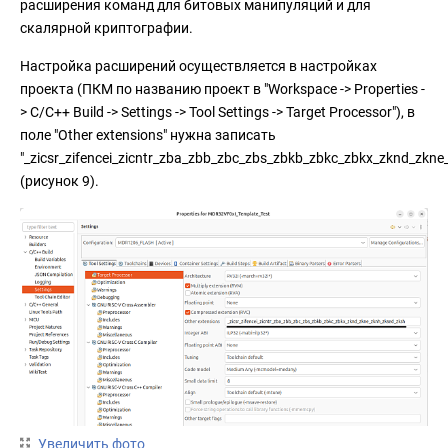
расширения команд для битовых манипуляций и для
скалярной криптографии.
Настройка расширений осуществляется в настройках
проекта (ПКМ по названию проект в "Workspace -> Properties -
> C/C++ Build -> Settings -> Tool Settings -> Target Processor"), в
поле "Other extensions" нужна записать
"_zicsr_zifencei_zicntr_zba_zbb_zbc_zbs_zbkb_zbkc_zbkx_zknd_zkne
(рисунок 9).
Увеличить фото