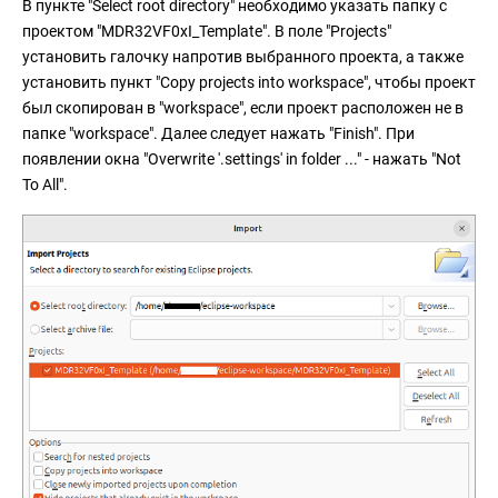
В пункте "Select root directory" необходимо указать папку с
проектом "MDR32VF0xI_Template". В поле "Projects"
установить галочку напротив выбранного проекта, а также
установить пункт "Copy projects into workspace", чтобы проект
был скопирован в "workspace", если проект расположен не в
папке "workspace". Далее следует нажать "Finish". При
появлении окна "Overwrite '.settings' in folder ..." - нажать "Not
To All".