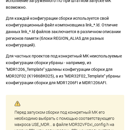
исполнение загруженного ПО при штатном запуске МК
возможно.
Для каждой конфигурации сборки используется свой
конфигурационный файл компоновщика link_*.ld. Отличие
данных link_*.ld файлов заключается в различном описании
регионов памяти (блоки REGION_ALIAS для разных
конфигураций).
Для частных проектов под конкретный МК неиспользуемые
конфигурации сборки убраны - например, из
"MDR1206_Template" удалены конфигурации сборки для
MDR32F02 (К1986ВК025), а из "MDR32F02_Template" убраны
конфигурации сборки для MDR1206FI и MDR1206AFI.
Перед запуском сборки под конкретный МК его
необходимо выбрать с помощью соответствующего
макроса USE_MDR... в файле MDR32VF0xI_config.h на