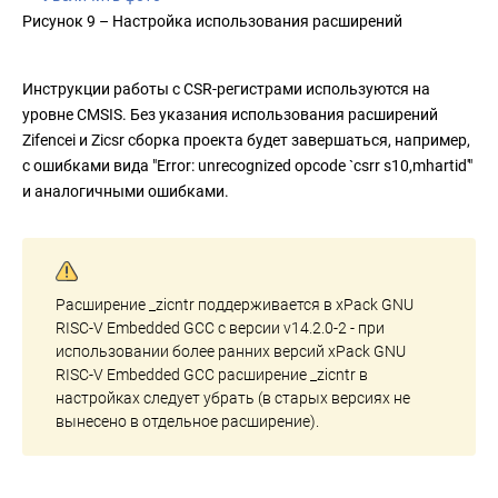
Рисунок 9 – Настройка использования расширений
Инструкции работы с CSR-регистрами используются на
уровне CMSIS. Без указания использования расширений
Zifencei и Zicsr сборка проекта будет завершаться, например,
с ошибками вида "Error: unrecognized opcode `csrr s10,mhartid'"
и аналогичными ошибками.
Расширение _zicntr поддерживается в xPack GNU
RISC-V Embedded GCC с версии v14.2.0-2 - при
использовании более ранних версий xPack GNU
RISC-V Embedded GCC расширение _zicntr в
настройках следует убрать (в старых версиях не
вынесено в отдельное расширение).