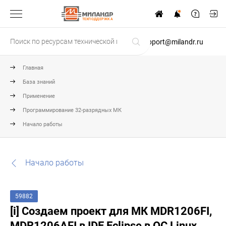
ТЕХПОДДЕРЖКА
support@milandr.ru
Главная
База знаний
Применение
Программирование 32-разрядных МК
Начало работы
Начало работы
59882
[i] Создаем проект для МК MDR1206FI,
MDR1206AFI в IDE Eclipse в OC Linux