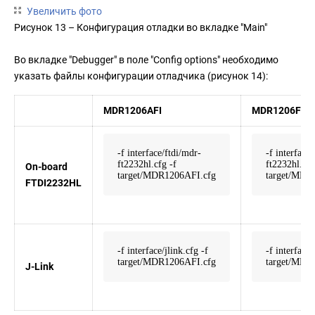
Увеличить фото
Рисунок 13 – Конфигурация отладки во вкладке "Main"
Во вкладке "Debugger" в поле "Config options" необходимо
указать файлы конфигурации отладчика (рисунок 14):
MDR1206AFI
MDR1206FI
-f interface/ftdi/mdr-
-f interface
ft2232hl.cfg -f
ft2232hl.cfg
On-board
target/MDR1206AFI.cfg
target/MDR
FTDI2232HL
-f interface/jlink.cfg -f
-f interface/
target/MDR1206AFI.cfg
target/MDR
J-Link