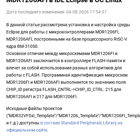
Дата последнего изменения: 04.08.2026 17:54:37
В данной статье рассмотрена установка и настройка среды
Eclipse для работы с микроконтроллерами MDR1206FI,
MDR1206AFI, построенными на базе процессорного RISC-V
ядра BM-310S0.
Основное отличие между микросхемами MDR1206FI и
MDR1206AFI заключается в контроллере FLASH-памяти и
влечет за собой использование разных алгоритмов для
работы с FLASH. Программная идентификация микросхем
MDR1206FI и MDR1206AFI выполняется по значению поля
CHIP_ID регистра FLASH_CNTRL->CHIP_ID_CTRL: 215 для
MDR1206AFI и 217 для MDR1206FI.
Исходные файлы проектов
("MDR32VF0xI_Template"/"MDR1206_Template"/"MDR1206FI_Templa
и т.д.) доступны
в составе Standard Peripherals Library на
официальном сайте
.