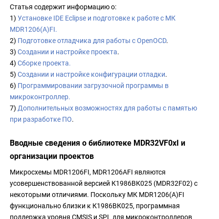
Статья содержит информацию о:
1)
Установке IDE Eclipse и подготовке к работе с МК
MDR1206(A)FI.
2)
Подготовке отладчика для работы с OpenOCD
.
3)
Создании и настройке проекта
.
4)
Сборке проекта.
5)
Создании и настройке конфигурации отладки
.
6)
Программировании загрузочной программы в
микроконтроллер.
7)
Дополнительных возможностях для работы с памятью
при разработке ПО
.
Вводные сведения о библиотеке MDR32VF0xI и
организации проектов
Микросхемы MDR1206FI, MDR1206AFI являются
усовершенствованной версией К1986ВК025 (MDR32F02) с
некоторыми отличиями. Поскольку МК MDR1206(A)FI
функционально близки к К1986ВК025, программная
поддержка уровня CMSIS и SPL для микроконтроллеров