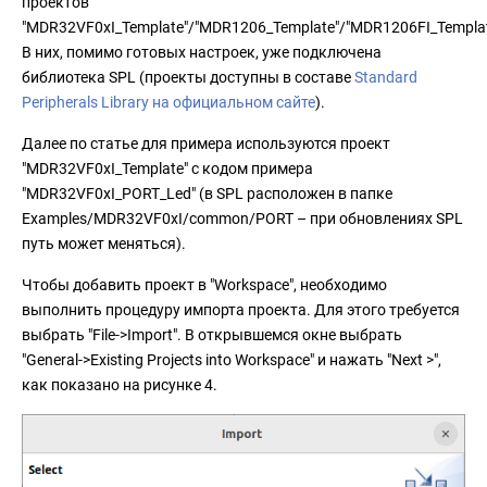
проектов
"MDR32VF0xI_Template"/"MDR1206_Template"/"MDR1206FI_Templat
В них, помимо готовых настроек, уже подключена
библиотека SPL (проекты доступны в составе
Standard
Peripherals Library на официальном сайте
).
Далее по статье для примера используются проект
"MDR32VF0xI_Template" с кодом примера
"MDR32VF0xI_PORT_Led" (в SPL расположен в папке
Examples/MDR32VF0xI/common/PORT – при обновлениях SPL
путь может меняться).
Чтобы добавить проект в "Workspace", необходимо
выполнить процедуру импорта проекта. Для этого требуется
выбрать "File->Import". В открывшемся окне выбрать
"General->Existing Projects into Workspace" и нажать "Next >",
как показано на рисунке 4.