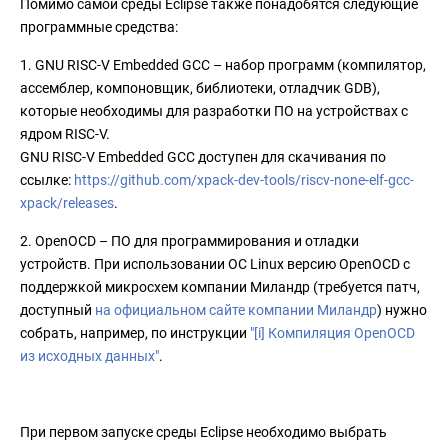
Помимо самой среды Eclipse также понадобятся следующие
программные средства:
1. GNU RISC-V Embedded GCC – набор программ (компилятор,
ассемблер, компоновщик, библиотеки, отладчик GDB),
которые необходимы для разработки ПО на устройствах с
ядром RISC-V.
GNU RISC-V Embedded GCC доступен для скачивания по
ссылке:
https://github.com/xpack-dev-tools/riscv-none-elf-gcc-
xpack/releases
.
2. OpenOCD – ПО для программирования и отладки
устройств. При использовании ОС Linux версию OpenOCD с
поддержкой микросхем компании Миландр (требуется патч,
доступный
на официальном сайте компании Миландр
) нужно
собрать, например, по инструкции
"[i] Компиляция OpenOCD
из исходных данных"
.
При первом запуске среды Eclipse необходимо выбрать