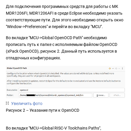
Для подключения программных средств для работы с МК
MDR1206FI, MDR1206AFI в среде Eclipse необходимо указать
соответствующие пути. Для этого необходимо открыть окно
"Window->Preferences" и перейти во вкладку "MCU".
Во вкладке "MCU->Global OpenOCD Path" необходимо
прописать путь к папке с исполняемым файлом OpenOCD
(xPack OpenOCD), рисунок 2. Данный путь используется в
отладочных конфигурациях.
Увеличить фото
Рисунок 2 – Указание пути к OpenOCD
Во вкладке "MCU->Global RISC-V Toolchains Paths",