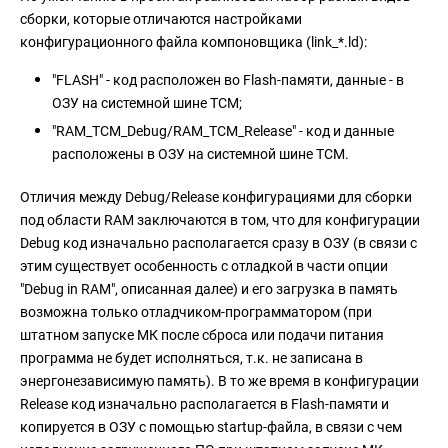
сборки, которые отличаются настройками
конфигурационного файла компоновщика (link_*.ld):
"FLASH" - код расположен во Flash-памяти, данные - в
ОЗУ на системной шине TCM;
"RAM_TCM_Debug/RAM_TCM_Release" - код и данные
расположены в ОЗУ на системной шине TCM.
Отличия между Debug/Release конфигурациями для сборки
под области RAM заключаются в том, что для конфигурации
Debug код изначально располагается сразу в ОЗУ (в связи с
этим существует особенность с отладкой в части опции
"Debug in RAM", описанная далее) и его загрузка в память
возможна только отладчиком-программатором (при
штатном запуске МК после сброса или подачи питания
программа не будет исполняться, т.к. не записана в
энергонезависимую память). В то же время в конфигурации
Release код изначально располагается в Flash-памяти и
копируется в ОЗУ с помощью startup-файла, в связи с чем