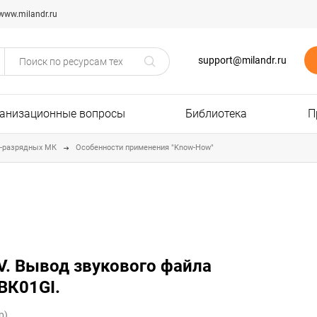
www.milandr.ru
support@milandr.ru
анизационные вопросы
Библиотека
П
2-разрядных МК
Особенности применения "Know-How"
V. Вывод звукового файла
ВК01GI.
р)