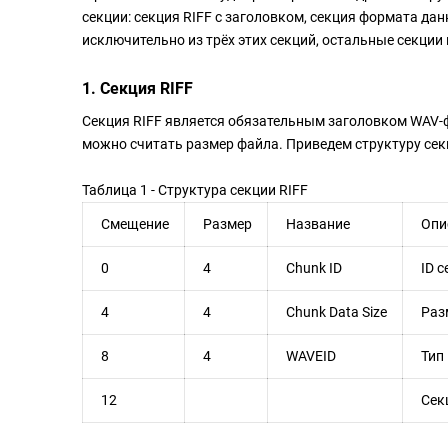
секции: секция RIFF с заголовком, секция формата да
исключительно из трёх этих секций, остальные секци
1. Секция RIFF
Секция RIFF является обязательным заголовком WAV-
можно считать размер файла. Приведем структуру секц
Таблица 1 - Структура секции RIFF
Смещение
Размер
Название
Опи
0
4
Chunk ID
ID с
4
4
Chunk Data Size
Раз
8
4
WAVEID
Тип 
12
Сек