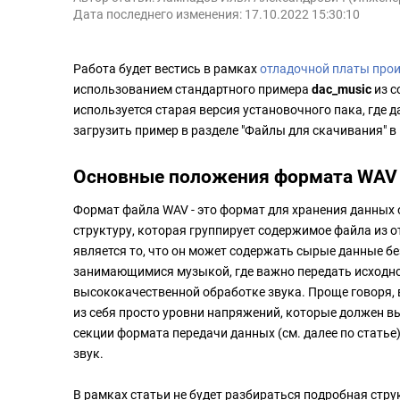
Дата последнего изменения: 17.10.2022 15:30:10
Работа будет вестись в рамках
отладочной платы про
использованием стандартного примера
dac_music
из с
используется старая версия установочного пака, где д
загрузить пример в разделе "Файлы для скачивания" в 
Основные положения формата WAV
Формат файла WAV - это формат для хранения данных 
структуру, которая группирует содержимое файла из 
является то, что он может содержать сырые данные б
занимающимися музыкой, где важно передать исходное
высококачественной обработке звука. Проще говоря,
из себя просто уровни напряжений, которые должен в
секции формата передачи данных (см. далее по статье),
звук.
В рамках статьи не будет разбираться подробная стр