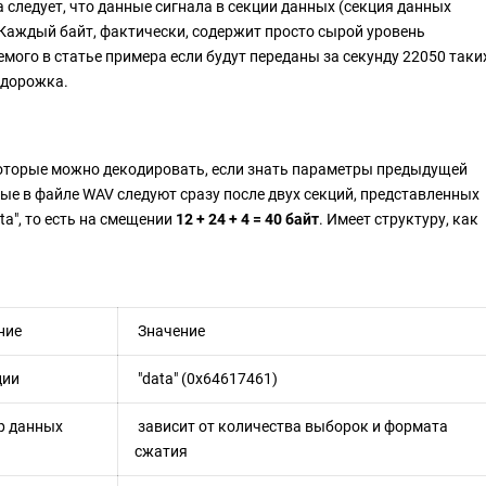
да следует, что данные сигнала в секции данных (секция данных
 Каждый байт, фактически, содержит просто сырой уровень
ого в статье примера если будут переданы за секунду 22050 таки
 дорожка.
оторые можно декодировать, если знать параметры предыдущей
ые в файле WAV следуют сразу после двух секций, представленных
a", то есть на смещении
12 + 24 + 4 = 40 байт
. Имеет структуру, как
ние
Значение
ции
"data" (0x64617461)
р данных
зависит от количества выборок и формата
сжатия