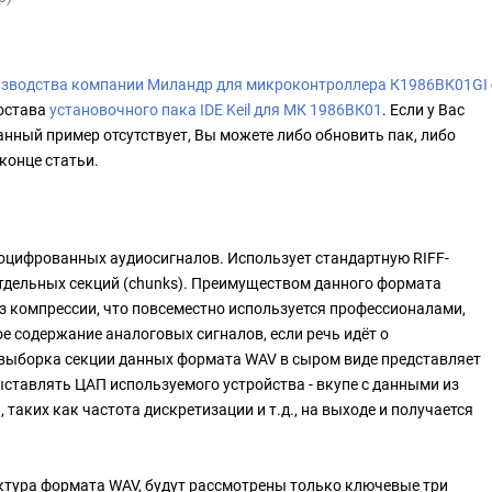
изводства компании Миландр для микроконтроллера К1986ВК01GI
остава
установочного пака IDE Keil для МК 1986ВК01
. Если у Вас
анный пример отсутствует, Вы можете либо обновить пак, либо
конце статьи.
оцифрованных аудиосигналов. Использует стандартную RIFF-
отдельных секций (chunks). Преимуществом данного формата
ез компрессии, что повсеместно используется профессионалами,
 содержание аналоговых сигналов, если речь идёт о
 выборка секции данных формата WAV в сыром виде представляет
ыставлять ЦАП используемого устройства - вкупе с данными из
 таких как частота дискретизации и т.д., на выходе и получается
уктура формата WAV, будут рассмотрены только ключевые три