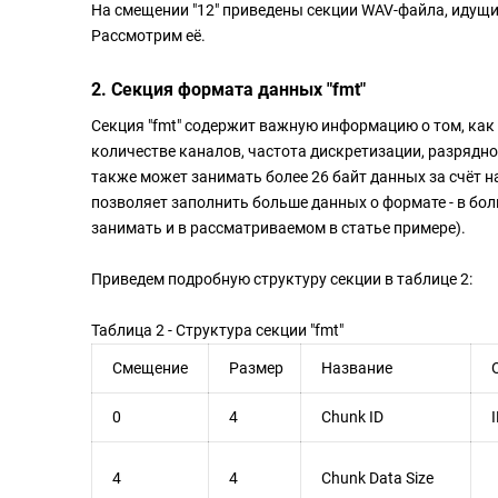
На смещении "12" приведены секции WAV-файла, идущие
Рассмотрим её.
2. Секция формата данных "fmt"
Секция "fmt" содержит важную информацию о том, как
количестве каналов, частота дискретизации, разрядн
также может занимать более 26 байт данных за счёт 
позволяет заполнить больше данных о формате - в бол
занимать и в рассматриваемом в статье примере).
Приведем подробную структуру секции в таблице 2:
Таблица 2 - Структура секции "fmt"
Смещение
Размер
Название
О
0
4
Chunk ID
I
4
4
Chunk Data Size
Р