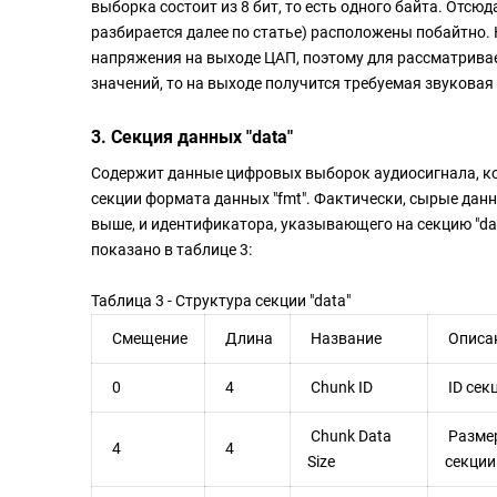
выборка состоит из 8 бит, то есть одного байта. Отсю
разбирается далее по статье) расположены побайтно.
напряжения на выходе ЦАП, поэтому для рассматриваем
значений, то на выходе получится требуемая звуковая
3. Секция данных "data"
Содержит данные цифровых выборок аудиосигнала, к
секции формата данных "fmt". Фактически, сырые данн
выше, и идентификатора, указывающего на секцию "dat
показано в таблице 3:
Таблица 3 - Структура секции "data"
Смещение
Длина
Название
Описа
0
4
Chunk ID
ID сек
Chunk Data
Разме
4
4
Size
секции