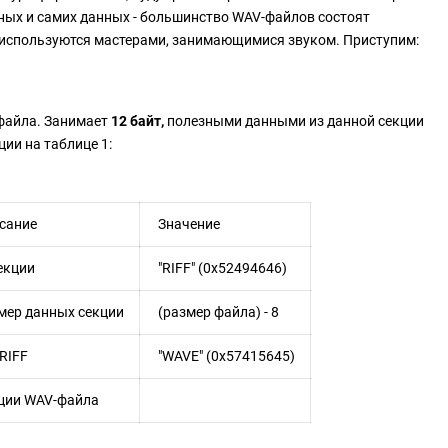
нных и самих данных - большинство WAV-файлов состоят
и используются мастерами, занимающимися звуком. Приступим:
файла. Занимает
12 байт,
полезными данными из данной секции
ии на таблице 1:
сание
Значение
екции
"RIFF" (0x52494646)
мер данных секции
(размер файла) - 8
RIFF
"WAVE" (0x57415645)
ции WAV-файла