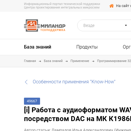
Информационный портал технической поддержки
На сайт 
Центра проектирования интегральных микросхем
Везде
ТЕХПОДДЕРЖКА
База знаний
Продукты
Орг
Главная
База знаний
Применение
Программирование 3
Особенности применения "Know-How"
49667
[i] Работа с аудиоформатом WA
посредством DAC на МК К1986
Автор статьи: Лампадов Илья Александрович (Инжене