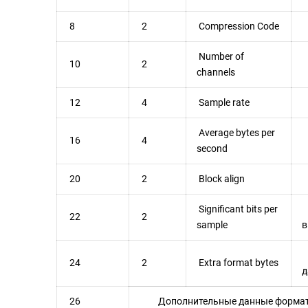
8
2
Compression Code
К
Number of
10
2
К
channels
12
4
Sample rate
Ч
Average bytes per
16
4
К
second
20
2
Block align
Р
Significant bits per
К
22
2
sample
в
Р
24
2
Extra format bytes
д
26
Дополнительные данные форма