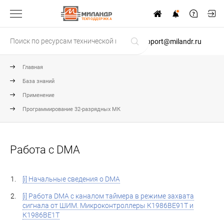
ТЕХПОДДЕРЖКА
support@milandr.ru
Главная
База знаний
Применение
Программирование 32-разрядных МК
Работа с DMA
[i] Начальные сведения о DMA
[i] Работа DMA c каналом таймера в режиме захвата
сигнала от ШИМ. Микроконтроллеры К1986ВЕ91Т и
К1986ВЕ1Т