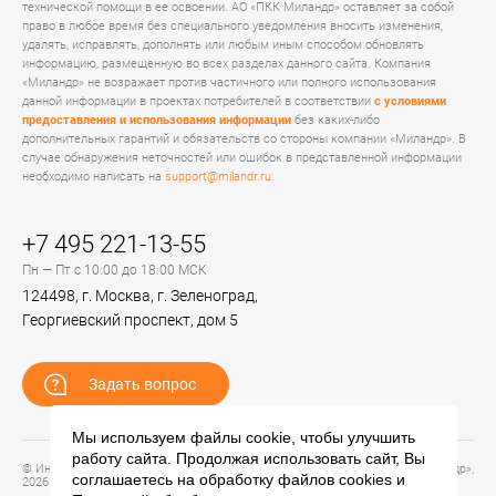
технической помощи в ее освоении. АО «ПКК Миландр» оставляет за собой
право в любое время без специального уведомления вносить изменения,
удалять, исправлять, дополнять или любым иным способом обновлять
информацию, размещенную во всех разделах данного сайта. Компания
«Миландр» не возражает против частичного или полного использования
данной информации в проектах потребителей в соответствии
с условиями
предоставления и использования информации
без каких-либо
дополнительных гарантий и обязательств со стороны компании «Миландр». В
случае обнаружения неточностей или ошибок в представленной информации
необходимо написать на
support@milandr.ru
+7 495 221-13-55
Пн — Пт с 10:00 до 18:00 МСК
124498, г. Москва, г. Зеленоград,
Георгиевский проспект, дом 5
Задать вопрос
Мы используем файлы cookie, чтобы улучшить
работу сайта. Продолжая использовать сайт, Вы
© Информационный портал технической поддержки ЦП ИС АО «ПКК Миландр»,
соглашаетесь на обработку файлов
cookies
и
2026