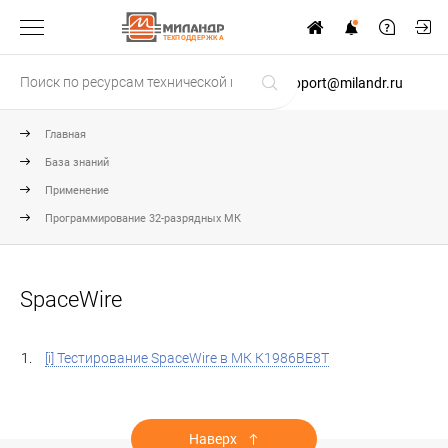
ТЕХПОДДЕРЖКА
support@milandr.ru
Главная
База знаний
Применение
Программирование 32-разрядных МК
SpaceWire
[i] Тестирование SpaceWire в МК К1986ВЕ8Т
Наверх