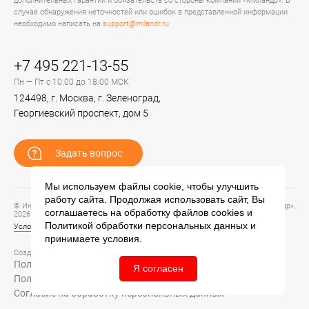
дополнительных гарантий и обязательств со стороны компании «Миландр». В
случае обнаружения неточностей или ошибок в представленной информации
необходимо написать на
support@milandr.ru
+7 495 221-13-55
Пн — Пт с 10:00 до 18:00 МСК
124498, г. Москва, г. Зеленоград,
Георгиевский проспект, дом 5
Задать вопрос
Мы используем файлы cookie, чтобы улучшить
работу сайта. Продолжая использовать сайт, Вы
© Информационный портал технической поддержки ЦП ИС АО «ПКК Миландр»,
соглашаетесь на обработку файлов
cookies
и
2026
Политикой обработки персональных данных
и
Условия предоставления и использования информации
принимаете условия.
Создание сайта –
Политика обработки персональных данных
Я согласен
Политика конфиденциальности
Согласие на обработку персональных данных