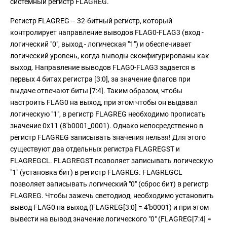
системный регистр FLAGREG.
Регистр FLAGREG – 32-битный регистр, который
контролирует направление выводов FLAG0-FLAG3 (вход -
логический "0", выход - логическая "1") и обеспечивает
логический уровень, когда выводы сконфигурированы как
выход. Направление выводов FLAG0-FLAG3 задается в
первых 4 битах регистра [3:0], за значение флагов при
выдаче отвечают биты [7:4]. Таким образом, чтобы
настроить FLAG0 на выход, при этом чтобы он выдавал
логическую "1", в регистр FLAGREG необходимо прописать
значение 0x11 (8'b0001_0001). Однако непосредственно в
регистр FLAGREG записывать значения нельзя! Для этого
существуют два отдельных регистра FLAGREGST и
FLAGREGCL. FLAGREGST позволяет записывать логическую
"1" (установка бит) в регистр FLAGREG. FLAGREGCL
позволяет записывать логический "0" (сброс бит) в регистр
FLAGREG. Чтобы зажечь светодиод, необходимо установить
вывод FLAG0 на выход (FLAGREG[3:0] = 4'b0001) и при этом
вывести на вывод значение логического "0" (FLAGREG[7:4] =