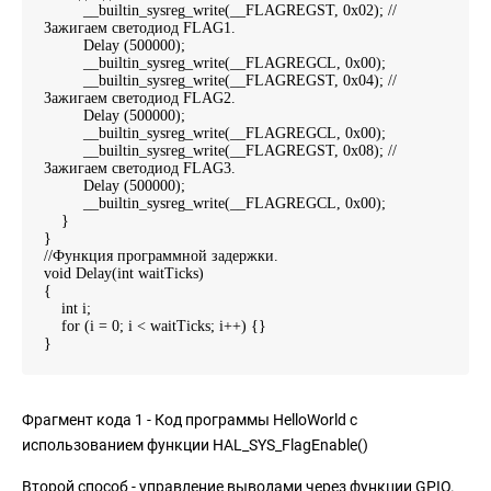
__builtin_sysreg_write(__FLAGREGST, 0x02); //
Зажигаем светодиод FLAG1.
Delay (500000);
__builtin_sysreg_write(__FLAGREGCL, 0x00);
__builtin_sysreg_write(__FLAGREGST, 0x04); //
Зажигаем светодиод FLAG2.
Delay (500000);
__builtin_sysreg_write(__FLAGREGCL, 0x00);
__builtin_sysreg_write(__FLAGREGST, 0x08); //
Зажигаем светодиод FLAG3.
Delay (500000);
__builtin_sysreg_write(__FLAGREGCL, 0x00);
}
}
//Функция программной задержки.
void Delay(int waitTicks)
{
int i;
for (i = 0; i < waitTicks; i++) {}
}
Фрагмент кода 1 - Код программы HelloWorld с
использованием функции HAL_SYS_FlagEnable()
Второй способ - управление выводами через функции GPIO.