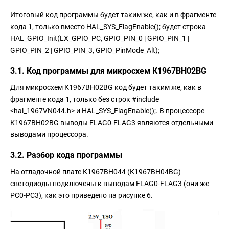
Итоговый код программы будет таким же, как и в фрагменте
кода 1, только вместо HAL_SYS_FlagEnable(); будет строка
HAL_GPIO_Init(LX_GPIO_PC, GPIO_PIN_0 | GPIO_PIN_1 |
GPIO_PIN_2 | GPIO_PIN_3, GPIO_PinMode_Alt);
3.1. Код программы для микросхем К1967ВН02BG
Для микросхем К1967ВН02BG код будет таким же, как в
фрагменте кода 1, только без строк #include
<hal_1967VN044.h> и HAL_SYS_FlagEnable();. В процессоре
К1967ВН02BG выводы FLAG0-FLAG3 являются отдельными
выводами процессора.
3.2. Разбор кода программы
На отладочной плате К1967ВН044 (К1967ВН04BG)
светодиоды подключены к выводам FLAG0-FLAG3 (они же
PC0-PC3), как это приведено на рисунке 6.