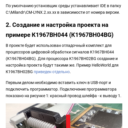
По умолчанию установщик среды устанавливает IDE в папку
C:\Milandr\CM-LYNX.2.xx.xx в зависимости от номера версии.
2. Создание и настройка проекта на
примере К1967ВН044 (К1967ВН04BG)
В проекте будет использован отладочный комплект для
процессоров цифровой обработки сигналов К1967ВН044
(К1967ВН04BG). Для процессора К1967ВН02BG создание и
настройка проекта будут такими же. Пример HelloWorld для
К1967ВН02BG
приведен отдельно
.
Первым делом необходимо вставить ключ в USB-порт и
подключить программатор. Подключение программатора
показано на рисунке 1: красный провод шлейфа - к выводу 1.