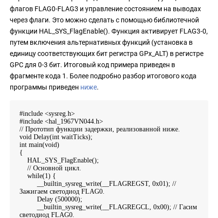
флагов FLAG0-FLAG3 и управление состоянием на выводах
через флаги. Это можно сделать с помощью библиотечной
функции HAL_SYS_FlagEnable(). Функция активирует FLAG3-0,
путем включения альтернативных функций (установка в
единицу соответствующих бит регистра GPx_ALT) в регистре
GPC для 0-3 бит. Итоговый код примера приведен в
фрагменте кода 1. Более подробно разбор итогового кода
программы приведен
ниже
.
#include <sysreg.h>
#include <hal_1967VN044.h>
// Прототип функции задержки, реализованной ниже.
void Delay(int waitTicks);
int main(void)
{
HAL_SYS_FlagEnable();
// Основной цикл.
while(1) {
__builtin_sysreg_write(__FLAGREGST, 0x01); //
Зажигаем светодиод FLAG0.
Delay (500000);
__builtin_sysreg_write(__FLAGREGCL, 0x00); // Гасим
светодиод FLAG0.