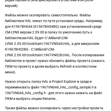
версий).
Файлы можно скопировать самостоятельно. Файлы
библиотеки HAL лежат по пути установки среды. Например,
для К1967ВН044 (К1967ВН04BG) при установленной среде
CM-LYNX версии 2.09.00 в папку по умолчанию путь к
библиотекам HAL будет C:\Milandr\CM-
LYNX.2.09.00\toolchain\1967VN044\HAL, а для микросхем
К1967ВН02BG - C:\Milandr\CM-
LYNX.2.09.00\toolchain\1967VN028\HAL. После копирования
библиотек в проект нужно обновить файлы проекта (нажать
ПКМ по проекту и далее выбрать Refresh в контекстном
меню).
Нужно открыть папку HAL в Project Explorer в среде и
переименовать файл 1967VN044_HAL_config_sample.h в
1967VN044_HAL_config.h - для этого нужно нажать на файл
ПКМ и выбрать опцию Rename...
Также файлы можно скопировать через настройки проекта.