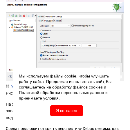
Мы используем файлы cookie, чтобы улучшить
работу сайта. Продолжая использовать сайт, Вы
Увеличить фото
соглашаетесь на обработку файлов
cookies
и
Политикой обработки персональных данных
и
Рисунок 15 - Конфигурация вкладки Control
принимаете условия.
На этом настройка конфигурации и запуска отладки
Я согласен
завершена. Производим подключение к плате отладчика,
подаем питание на плату и нажимаем кнопку "Debug".
Среда предложит открыть перспективу Debug режима, как