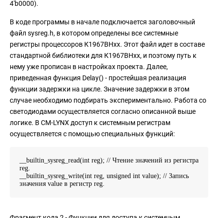
4'b0000).
В коде программы в начале подключается заголовочный
файл sysreg.h, в котором определены все системные
регистры процессоров К1967ВНхх. Этот файл идет в составе
стандартной библиотеки для К1967ВНхх, и поэтому путь к
нему уже прописан в настройках проекта. Далее,
приведенная функция Delay() - простейшая реализация
функции задержки на цикле. Значение задержки в этом
случае необходимо подбирать экспериментально. Работа со
светодиодами осуществляется согласно описанной выше
логике. В CM-LYNX доступ к системным регистрам
осуществляется с помощью специальных функций:
__builtin_sysreg_read(int reg); // Чтение значений из регистра
reg.
__builtin_sysreg_write(int reg, unsigned int value); // Запись
значения value в регистр reg.
Фрагмент кода 2 - Функции для доступа к системным