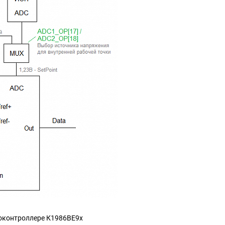
роконтроллере К1986ВЕ9х