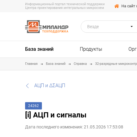
Информационный портал технической поддержки
На сайт 
Центра проектирования интегральных микросхем
Везде
ТЕХПОДДЕРЖКА
База знаний
Продукты
Орг
Главная
База знаний
Справка
32-разрядные микроконт
АЦП и ΔΣАЦП
24262
[i] АЦП и сигналы
Дата последнего изменения: 21.05.2026 17:53:08