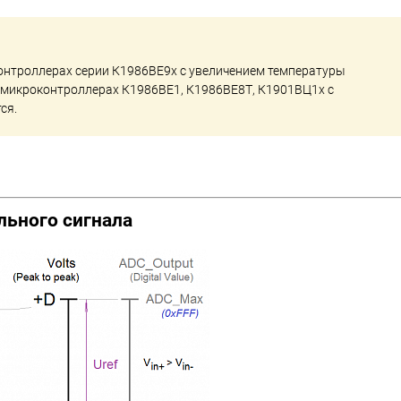
онтроллерах серии К1986ВЕ9x с увеличением температуры
В микроконтроллерах К1986ВЕ1, К1986ВЕ8Т, К1901ВЦ1х с
ся.
ьного сигнала