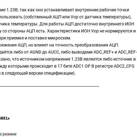
е 1.23В, так как оно устанавливает внутренние рабочие точки
ользовать (собственный АЦП или Vop от датчика температуры),
тчика температуры. Для работы АЦП достаточно внутреннего ИОН
ему со стороны АЦП есть. Характеристики ИОН Vop не нормируются и
при приемке и поставке микросхем.
ряжения АЦП, но влияет на точность преобразования АЦП.
аётся либо от AGND до AUCC, либо выводами ADC_REF+ и ADC_REF-
зано, что источником напряжения 1.23В является либо источник в
жду которыми происходит в 17 бите ADC1 OP В регистре ADC2_CFG
н в следующей версии спецификации).
______________________________________________________