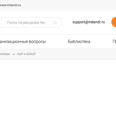
www.milandr.ru
support@milandr.ru
анизационные вопросы
Библиотека
П
роллеры
АЦП и ΔΣАЦП