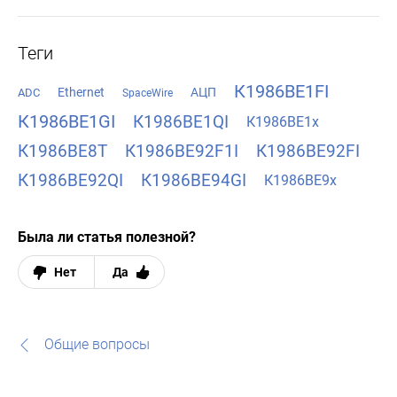
Теги
К1986ВЕ1FI
Ethernet
АЦП
ADC
SpaceWire
К1986ВЕ1GI
К1986ВЕ1QI
К1986ВЕ1x
К1986ВЕ8Т
К1986ВЕ92F1I
К1986ВЕ92FI
К1986ВЕ92QI
К1986ВЕ94GI
К1986ВЕ9x
Была ли статья полезной?
Нет
Да
Общие вопросы