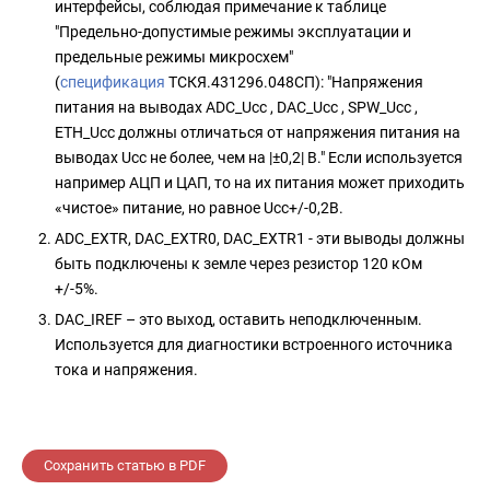
интерфейсы, соблюдая примечание к таблице
"Предельно-допустимые режимы эксплуатации и
предельные режимы микросхем"
(
спецификация
ТСКЯ.431296.048СП): "Напряжения
питания на выводах ADC_Uсс , DAC_Uсс , SPW_Uсс ,
ETH_Uсс должны отличаться от напряжения питания на
выводах Uсс не более, чем на |±0,2| В." Если используется
например АЦП и ЦАП, то на их питания может приходить
«чистое» питание, но равное Ucc+/-0,2В.
ADC_EXTR, DAC_EXTR0, DAC_EXTR1 - эти выводы должны
быть подключены к земле через резистор 120 кОм
+/-5%.
DAC_IREF – это выход, оставить неподключенным.
Используется для диагностики встроенного источника
тока и напряжения.
Сохранить статью в PDF