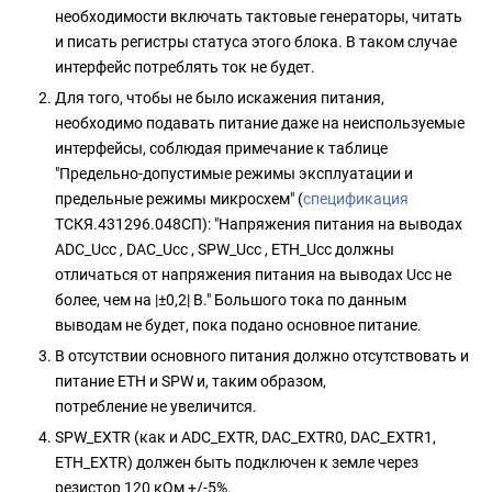
необходимости включать тактовые генераторы, читать
и писать регистры статуса этого блока. В таком случае
интерфейс потреблять ток не будет.
Для того, чтобы не было искажения питания,
необходимо подавать питание даже на неиспользуемые
интерфейсы, соблюдая примечание к таблице
"Предельно-допустимые режимы эксплуатации и
предельные режимы микросхем" (
спецификация
ТСКЯ.431296.048СП): "Напряжения питания на выводах
ADC_Uсс , DAC_Uсс , SPW_Uсс , ETH_Uсс должны
отличаться от напряжения питания на выводах Uсс не
более, чем на |±0,2| В." Большого тока по данным
выводам не будет, пока подано основное питание.
В отсутствии основного питания должно отсутствовать и
питание ETH и SPW и, таким образом,
потребление не увеличится.
SPW_EXTR (как и ADC_EXTR, DAC_EXTR0, DAC_EXTR1,
ETH_EXTR) должен быть подключен к земле через
резистор 120 кОм +/-5%.