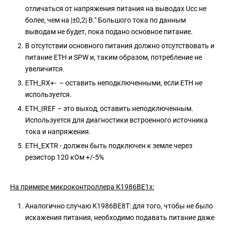
отличаться от напряжения питания на выводах Uсс не
более, чем на |±0,2| В." Большого тока по данным
выводам не будет, пока подано основное питание.
В отсутствии основного питания должно отсутствовать и
питание ETH и SPW и, таким образом, потребление не
увеличится.
ETH_RX+- – оставить неподключенными, если ETH не
используется.
ETH_IREF – это выход, оставить неподключенным.
Используется для диагностики встроенного источника
тока и напряжения.
ETH_EXTR - должен быть подключен к земле через
резистор 120 кОм +/-5%
На примере микроконтроллера К1986ВЕ1х:
Аналогично случаю К1986ВЕ8Т: для того, чтобы не было
искажения питания, необходимо подавать питание даже