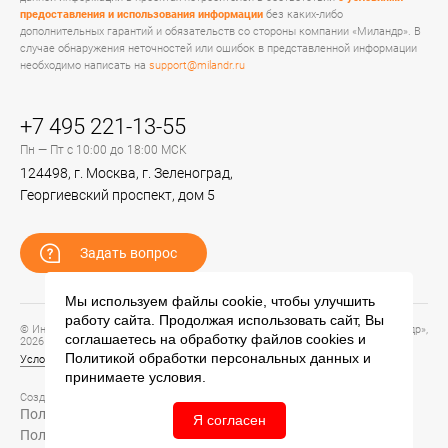
предоставления и использования информации
без каких-либо
дополнительных гарантий и обязательств со стороны компании «Миландр». В
случае обнаружения неточностей или ошибок в представленной информации
необходимо написать на
support@milandr.ru
+7 495 221-13-55
Пн — Пт с 10:00 до 18:00 МСК
124498, г. Москва, г. Зеленоград,
Георгиевский проспект, дом 5
Задать вопрос
Мы используем файлы cookie, чтобы улучшить
работу сайта. Продолжая использовать сайт, Вы
© Информационный портал технической поддержки ЦП ИС АО «ПКК Миландр»,
соглашаетесь на обработку файлов
cookies
и
2026
Политикой обработки персональных данных
и
Условия предоставления и использования информации
принимаете условия.
Создание сайта –
Политика обработки персональных данных
Я согласен
Политика конфиденциальности