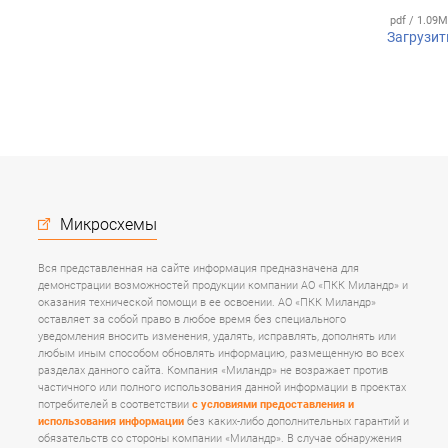
pdf / 1.09
Загрузит
Микросхемы
Вся представленная на сайте информация предназначена для
демонстрации возможностей продукции компании АО «ПКК Миландр» и
оказания технической помощи в ее освоении. АО «ПКК Миландр»
оставляет за собой право в любое время без специального
уведомления вносить изменения, удалять, исправлять, дополнять или
любым иным способом обновлять информацию, размещенную во всех
разделах данного сайта. Компания «Миландр» не возражает против
частичного или полного использования данной информации в проектах
потребителей в соответствии
с условиями предоставления и
использования информации
без каких-либо дополнительных гарантий и
обязательств со стороны компании «Миландр». В случае обнаружения