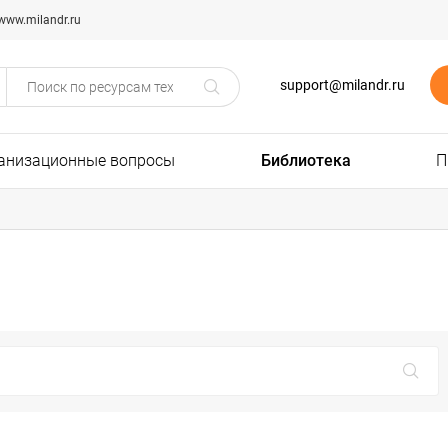
www.milandr.ru
support@milandr.ru
анизационные вопросы
Библиотека
П