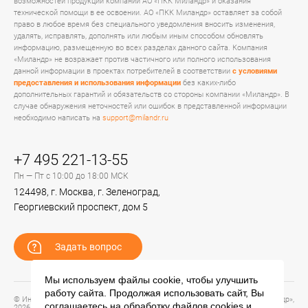
возможностей продукции компании АО «ПКК Миландр» и оказания
технической помощи в ее освоении. АО «ПКК Миландр» оставляет за собой
право в любое время без специального уведомления вносить изменения,
удалять, исправлять, дополнять или любым иным способом обновлять
информацию, размещенную во всех разделах данного сайта. Компания
«Миландр» не возражает против частичного или полного использования
данной информации в проектах потребителей в соответствии
с условиями
предоставления и использования информации
без каких-либо
дополнительных гарантий и обязательств со стороны компании «Миландр». В
случае обнаружения неточностей или ошибок в представленной информации
необходимо написать на
support@milandr.ru
+7 495 221-13-55
Пн — Пт с 10:00 до 18:00 МСК
124498, г. Москва, г. Зеленоград,
Георгиевский проспект, дом 5
Задать вопрос
Мы используем файлы cookie, чтобы улучшить
работу сайта. Продолжая использовать сайт, Вы
© Информационный портал технической поддержки ЦП ИС АО «ПКК Миландр»,
соглашаетесь на обработку файлов
cookies
и
2026